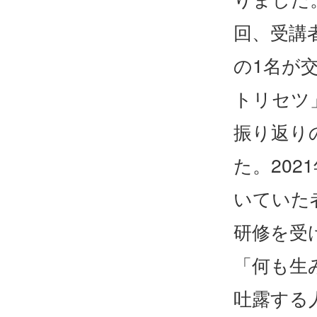
回、受講
の1名が
トリセツ
振り返り
た。20
いていた
研修を受
「何も生
吐露する