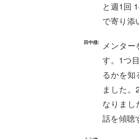
と週1回 
で寄り添
田中様:
メンター
す。1つ
るかを知
ました。
なりまし
話を傾聴