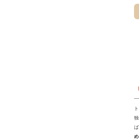
ト
独
ば
め