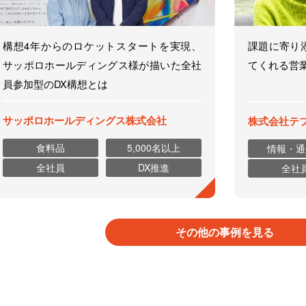
構想4年からのロケットスタートを実現、
課題に寄り
サッポロホールディングス様が描いた全社
てくれる営
員参加型のDX構想とは
サッポロホールディングス株式会社
株式会社テ
食料品
5,000名以上
情報・通
全社員
DX推進
全社
その他の事例を見る