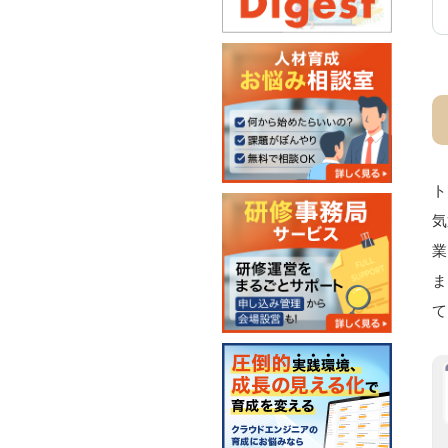
ト
気
業
ま
て