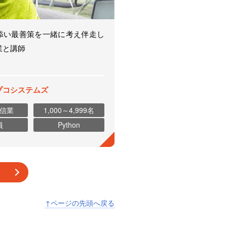
添い最善策を一緒に考え伴走し
業と講師
プコシステムズ
信業
1,000～4,999名
員
Python
↑ページの先頭へ戻る