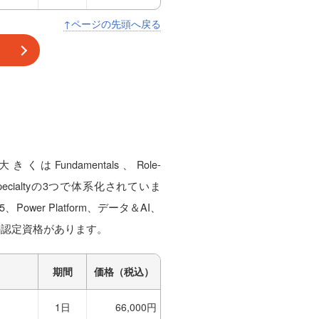
↑ページの先頭へ戻る
くはFundamentals、Role-
）、Specialtyの3つで体系化されていま
t 365、Power Platform、データ＆AI、
の認定資格があります。
期間
価格（税込）
1日
66,000円