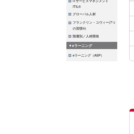
ITサービスマネジメント
ITIL®
グローバル人材
フランクリン・コヴィー(7つ
の習慣®)
階層別／人材開発
▼eラーニング
eラーニング（ASP）