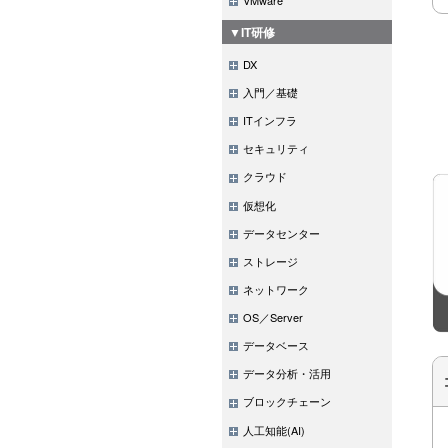
▼IT研修
DX
入門／基礎
ITインフラ
セキュリティ
クラウド
仮想化
データセンター
ストレージ
ネットワーク
OS／Server
データベース
データ分析・活用
ブロックチェーン
人工知能(AI)