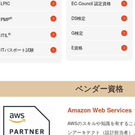
LPIC
EC-Council 認定資格
DS検定
®
PMP
G検定
®
ITIL
E資格
ITパスポート試験
ベンダー資格
Amazon Web Servi
AWSのスキルや知識を有する
ンアーキテクト（設計担当者）