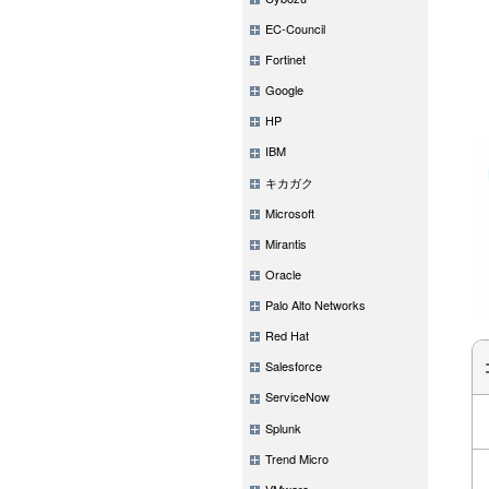
EC-Council
Fortinet
Google
HP
IBM
キカガク
Microsoft
Mirantis
Oracle
Palo Alto Networks
Red Hat
Salesforce
ServiceNow
Splunk
Trend Micro
VMware