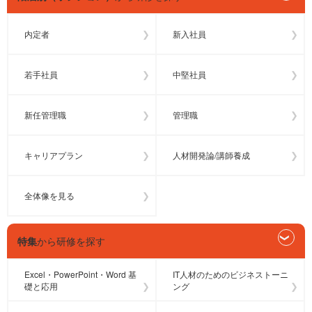
内定者
新入社員
若手社員
中堅社員
新任管理職
管理職
キャリアプラン
人材開発論/講師養成
全体像を見る
特集
から研修を探す
Excel・PowerPoint・Word 基
IT人材のためのビジネストーニ
礎と応用
ング