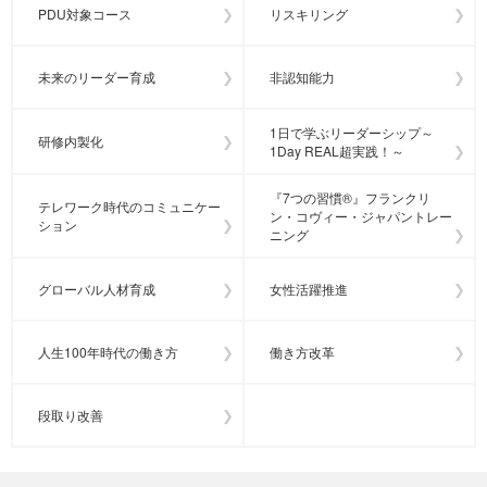
PDU対象コース
リスキリング
未来のリーダー育成
非認知能力
1日で学ぶリーダーシップ～
研修内製化
1Day REAL超実践！～
『7つの習慣®』フランクリ
テレワーク時代のコミュニケー
ン・コヴィー・ジャパントレー
ション
ニング
グローバル人材育成
女性活躍推進
人生100年時代の働き方
働き方改革
段取り改善