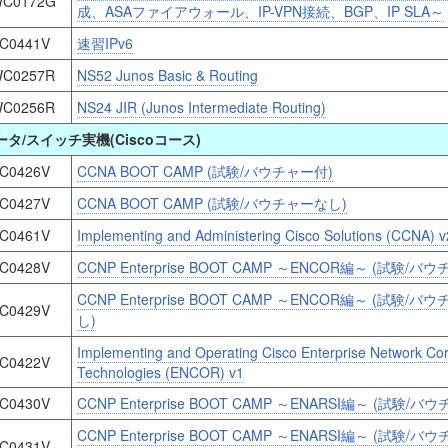
C0172G
成、ASAファイアウォール、IP-VPN接続、BGP、IP SLA～
C0441V
速習IPv6
C0257R
NS52 Junos Basic & Routing
C0256R
NS24 JIR (Junos Intermediate Routing)
ータ/スイッチ実機(Ciscoコース)
C0426V
CCNA BOOT CAMP (試験/バウチャー付)
C0427V
CCNA BOOT CAMP (試験/バウチャーなし)
C0461V
Implementing and Administering Cisco Solutions (CCNA) v
C0428V
CCNP Enterprise BOOT CAMP ～ENCOR編～ (試験/バ
CCNP Enterprise BOOT CAMP ～ENCOR編～ (試験/バ
C0429V
し)
Implementing and Operating Cisco Enterprise Network Co
C0422V
Technologies (ENCOR) v1
C0430V
CCNP Enterprise BOOT CAMP ～ENARSI編～ (試験/バ
CCNP Enterprise BOOT CAMP ～ENARSI編～ (試験/
C0431V