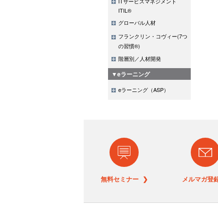
ITサービスマネジメント
ITIL®
グローバル人材
フランクリン・コヴィー(7つ
の習慣®)
階層別／人材開発
▼eラーニング
eラーニング（ASP）
無料セミナー ❯
メルマガ登録