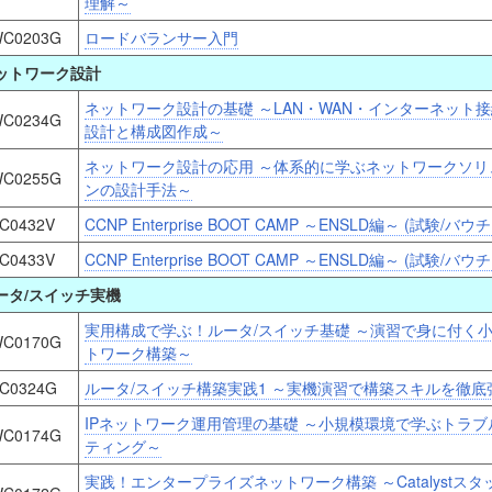
理解～
C0203G
ロードバランサー入門
ットワーク設計
ネットワーク設計の基礎 ～LAN・WAN・インターネット
C0234G
設計と構成図作成～
ネットワーク設計の応用 ～体系的に学ぶネットワークソリ
C0255G
ンの設計手法～
C0432V
CCNP Enterprise BOOT CAMP ～ENSLD編～ (試験/バ
C0433V
CCNP Enterprise BOOT CAMP ～ENSLD編～ (試験/バ
ータ/スイッチ実機
実用構成で学ぶ！ルータ/スイッチ基礎 ～演習で身に付く
C0170G
トワーク構築～
C0324G
ルータ/スイッチ構築実践1 ～実機演習で構築スキルを徹底
IPネットワーク運用管理の基礎 ～小規模環境で学ぶトラブ
C0174G
ティング～
実践！エンタープライズネットワーク構築 ～Catalystスタ