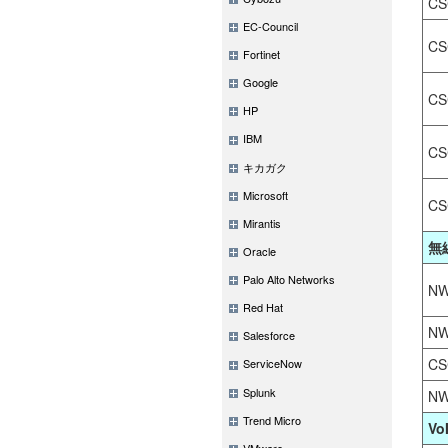
CS
EC-Council
CS
Fortinet
Google
CS
HP
IBM
CS
キカガク
Microsoft
CS
Mirantis
無
Oracle
Palo Alto Networks
NW
Red Hat
NW
Salesforce
CS
ServiceNow
Splunk
NW
Trend Micro
V
VMware