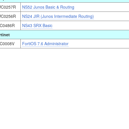
C0257R
NS52 Junos Basic & Routing
C0256R
NS24 JIR (Junos Intermediate Routing)
C0486R
NS43 SRX Basic
rtinet
C0008V
FortiOS 7.6 Administrator