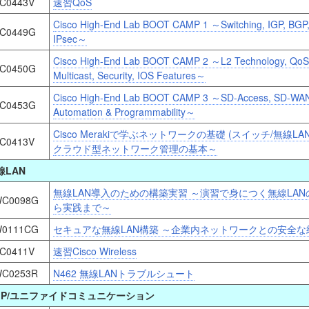
C0443V
速習QoS
Cisco High-End Lab BOOT CAMP 1 ～Switching, IGP, BGP
C0449G
IPsec～
Cisco High-End Lab BOOT CAMP 2 ～L2 Technology, QoS
C0450G
Multicast, Security, IOS Features～
Cisco High-End Lab BOOT CAMP 3 ～SD-Access, SD-WA
C0453G
Automation & Programmability～
Cisco Merakiで学ぶネットワークの基礎 (スイッチ/無線LAN/
C0413V
クラウド型ネットワーク管理の基本～
線LAN
無線LAN導入のための構築実習 ～演習で身につく無線LAN
C0098G
ら実践まで～
0111CG
セキュアな無線LAN構築 ～企業内ネットワークとの安全な
C0411V
速習Cisco Wireless
C0253R
N462 無線LANトラブルシュート
oIP/ユニファイドコミュニケーション