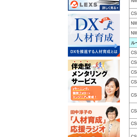
NW
CS
NW
NW
ル
CS
CS
CS
CS
CS
CS
CS
CS