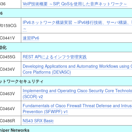
336
VoIP技術概要 ～SIP, QoSを使用した音声ネットワーク～
v6
IPv6ネットワーク構築実習 ～IPv6移行技術、サーバ構築
0159CG
～
C0441V
速習IPv6
動化
C0455G
REST APIによるインフラ管理実践
Developing Applications and Automating Workflows using 
C0434V
Core Platforms (DEVASC)
ットワークセキュリティ
Implementing and Operating Cisco Security Core Technol
C0463V
(SCOR) v2
Fundamentals of Cisco Firewall Threat Defense and Intrus
C0464V
Prevention (SFWIPF) v1
C0486R
NS43 SRX Basic
niper Networks