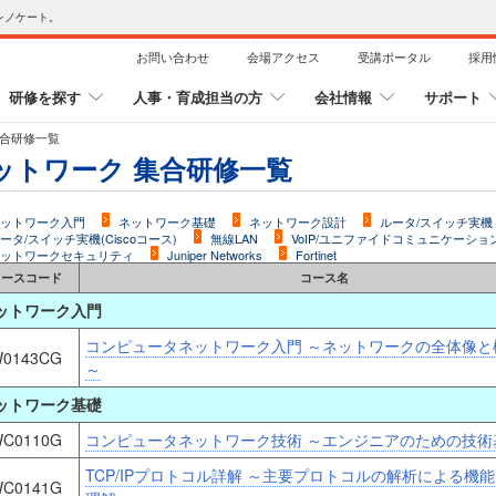
レノケート。
お問い合わせ
会場アクセス
受講ポータル
採用
研修を探す
人事・育成担当の方
会社情報
サポート
集合研修一覧
ットワーク 集合研修一覧
ットワーク入門
ネットワーク基礎
ネットワーク設計
ルータ/スイッチ実機
ータ/スイッチ実機(Ciscoコース)
無線LAN
VoIP/ユニファイドコミュニケーショ
ットワークセキュリティ
Juniper Networks
Fortinet
コースコード
コース名
ットワーク入門
コンピュータネットワーク入門 ～ネットワークの全体像と
0143CG
～
ットワーク基礎
C0110G
コンピュータネットワーク技術 ～エンジニアのための技術
TCP/IPプロトコル詳解 ～主要プロトコルの解析による機
C0141G