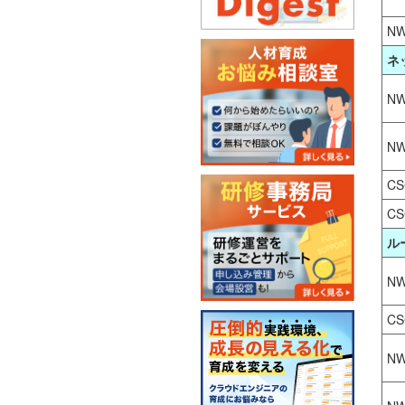
NW
ネ
NW
NW
CS
CS
ル
NW
CS
NW