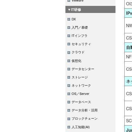
OI
▼IT研修
IP
DX
NW
入門／基礎
ITインフラ
CS
セキュリティ
自
クラウド
NF
仮想化
CS
データセンター
ストレージ
ネ
ネットワーク
CS
OS／Server
データベース
CS
データ分析・活用
ブロックチェーン
SC
人工知能(AI)
Ju