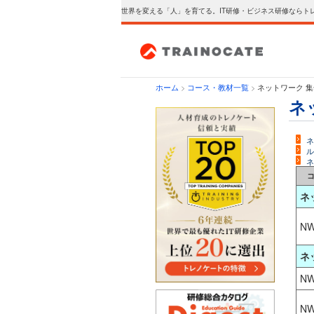
世界を変える「人」を育てる。IT研修・ビジネス研修ならト
ホーム
>
コース・教材一覧
>
ネットワーク 
ネ
ネ
ル
ネ
ネ
NW
ネ
NW
NW