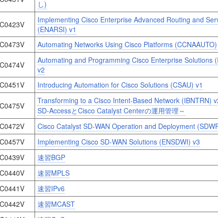
し)
Implementing Cisco Enterprise Advanced Routing and Ser
C0423V
(ENARSI) v1
C0473V
Automating Networks Using Cisco Platforms (CCNAAUTO)
Automating and Programming Cisco Enterprise Solutions
C0474V
v2
C0451V
Introducing Automation for Cisco Solutions (CSAU) v1
Transforming to a Cisco Intent-Based Network (IBNTRN) 
C0475V
SD-AccessとCisco Catalyst Centerの運用管理～
C0472V
Cisco Catalyst SD-WAN Operation and Deployment (SDW
C0457V
Implementing Cisco SD-WAN Solutions (ENSDWI) v3
C0439V
速習BGP
C0440V
速習MPLS
C0441V
速習IPv6
C0442V
速習MCAST