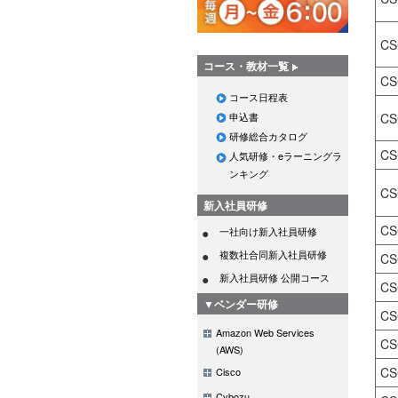
CS
コース・教材一覧
CS
コース日程表
CS
申込書
研修総合カタログ
CS
人気研修・eラーニングラ
ンキング
CS
新入社員研修
CS
一社向け新入社員研修
複数社合同新入社員研修
CS
新入社員研修 公開コース
CS
▼ベンダー研修
CS
Amazon Web Services
CS
(AWS)
CS
Cisco
Cybozu