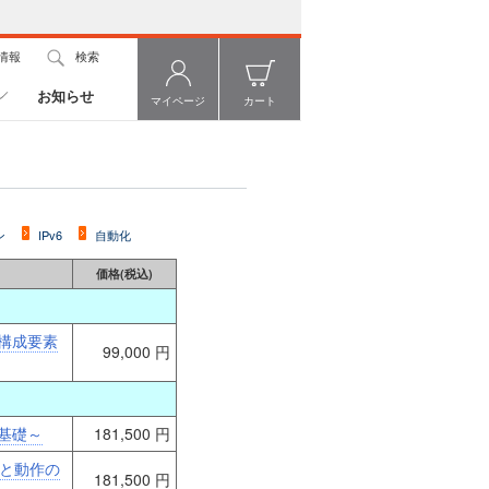
情報
検索
お知らせ
マイページ
カート
ン
IPv6
自動化
価格(税込)
構成要素
99,000 円
基礎～
181,500 円
能と動作の
181,500 円