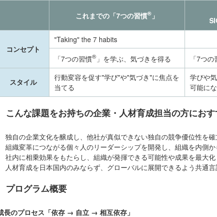
®
これまでの「7つの習慣
」
SI
"Taking" the 7 habits
コンセプト
®
「7つの習慣
」を学ぶ、気づきを得る
「7つの
行動変容を促す"学び"や"気づき"に焦点を
学びや気
スタイル
当てる
可能にな
こんな課題をお持ちの企業・人材育成担当の方におす
独自の企業文化を醸成し、他社が真似できない独自の競争優位性を確
組織変革につながる個々人のリーダーシップを開発し、組織を内側か
社内に相乗効果をもたらし、組織が発揮できる可能性や成果を最大化
人材育成を日本国内のみならず、グローバルに展開できるよう共通言
プログラム概要
成長のプロセス「依存 → 自立 → 相互依存」