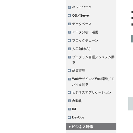
ネットワーク
OS／Server
データベース
データ分析・活用
ブロックチェーン
人工知能(AI)
プログラム言語／システム開
発
品質管理
Webデザイン／Web開発／モ
バイル開発
ビジネスアプリケーション
自動化
IoT
DevOps
▼ビジネス研修