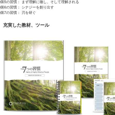
■第5の習慣： まず理解に徹し、そして理解される
■第6の習慣： シナジーを創り出す
■第7の習慣： 刃を研ぐ
充実した教材、ツール