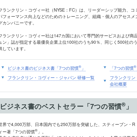
フランクリン・コヴィー社（NYSE：FC）は、リーダーシップ能力、
パフォーマンス向上などのためのトレーニング、組織・個人のアセスメ
グカンパニーです。
フランクリン・コヴィー社は147カ国において専門的サービスおよび商
ュン」誌が指定する最優良企業上位100社のうち90％、同じく500社の
供しています。
®
®
ビジネス書のビジネス書「7つの習慣
」
「7つの習慣
フランクリン・コヴィー・ジャパン 研修一覧
フランクリン
会社概要
®
ビジネス書のベストセラー「7つの習慣
」
世界で4,000万部、日本国内でも250万部を突破した、スティーブン・R
®
ィー著「7つの習慣
」。