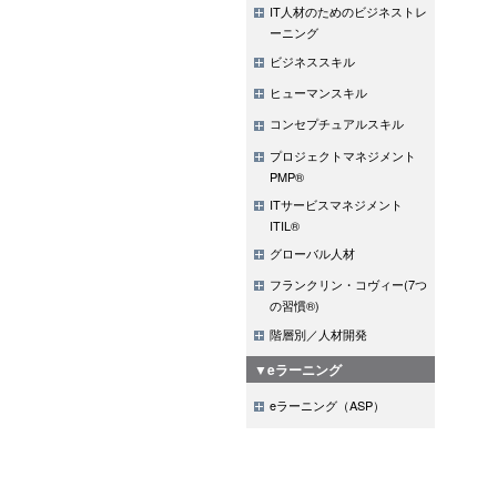
IT人材のためのビジネストレ
ーニング
ビジネススキル
ヒューマンスキル
コンセプチュアルスキル
プロジェクトマネジメント
PMP®
ITサービスマネジメント
ITIL®
グローバル人材
フランクリン・コヴィー(7つ
の習慣®)
階層別／人材開発
▼eラーニング
eラーニング（ASP）