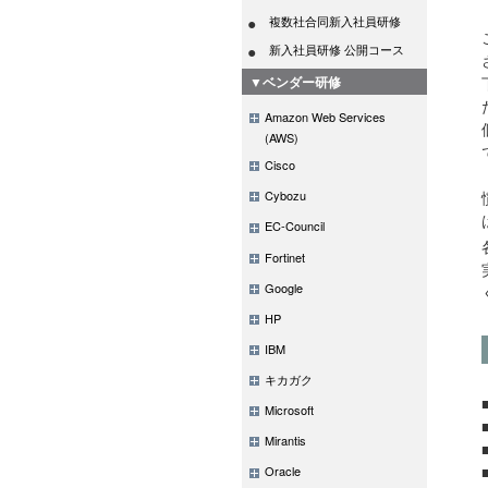
複数社合同新入社員研修
新入社員研修 公開コース
▼ベンダー研修
Amazon Web Services
(AWS)
Cisco
Cybozu
EC-Council
Fortinet
Google
HP
IBM
キカガク
Microsoft
Mirantis
Oracle