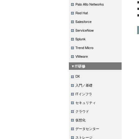
Palo Alto Networks
Red Hat
Salesforce
ServiceNow
Splunk
Trend Micro
VMware
▼IT研修
DX
入門／基礎
ITインフラ
セキュリティ
クラウド
仮想化
データセンター
ストレージ