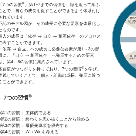
®
「7つの習慣
」第1~7までの習慣を、順を追って学ぶ
ことで、自らの成長を促すことができるよう体系付け
されています。
下記のモデル図が、その成長に必要な要素を体系化し
たものです。
個人の成長は「依存 → 自立 → 相互依存」のプロセス
で表すことができます。
「依存 → 自立」への成長に必要な要素が第1～3の習
慣に、「自立 → 相互依存」へ発展するための要素
は、第4～6の習慣に集約されています。
®
各習慣がつながりを持っており、7つの習慣
を学び、
実践していくことで、個人・組織の成長、発展に近づ
くことができます。
®
7つの習慣
■第1の習慣： 主体的である
■第2の習慣： 終わりを思い描くことから始める
■第3の習慣： 最優先事項を優先する
■第4の習慣： Win-Winを考える