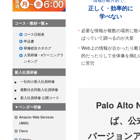
情報が断片的で、
正しく・効率的に
学べない
コース・教材一覧
必要な情報が複数の場所に散
コース日程表
ばっていて調べるのが大変
申込書
Web上の情報が古かったり断
研修総合カタログ
的だったりして全体像を掴む
人気研修・eラーニングラ
ンキング
に苦労
新入社員研修
一社向け新入社員研修
複数社合同新入社員研修
新入社員研修 公開コース
Palo Al
▼ベンダー研修
ば、公
Amazon Web Services
(AWS)
Cisco
バージョン
Cybozu