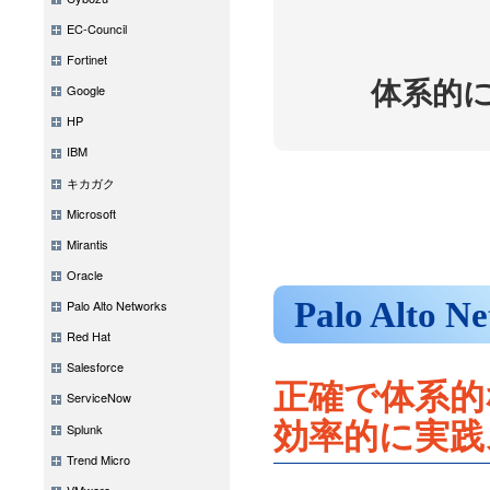
EC-Council
Fortinet
体系的
Google
HP
IBM
キカガク
Microsoft
Mirantis
Oracle
Palo Alt
Palo Alto Networks
Red Hat
Salesforce
正確で体系的
ServiceNow
効率的に実践
Splunk
Trend Micro
VMware