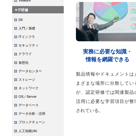
▼IT研修
DX
入門／基礎
ITインフラ
セキュリティ
実務に必要な知識・
クラウド
情報を網羅できる
仮想化
データセンター
製品情報やドキュメントは
ストレージ
まざまな場所に分散してい
ネットワーク
が、認定研修では関連製品
OS／Server
活用に必要な学習項目が整
データベース
されている。
データ分析・活用
ブロックチェーン
人工知能(AI)