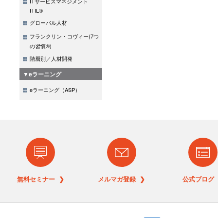
ITサービスマネジメント
ITIL®
グローバル人材
フランクリン・コヴィー(7つ
の習慣®)
階層別／人材開発
▼eラーニング
eラーニング（ASP）
無料セミナー ❯
メルマガ登録 ❯
公式ブログ 