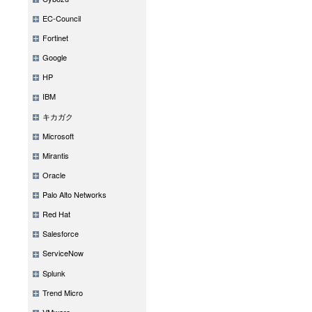
EC-Council
Fortinet
Google
HP
IBM
キカガク
Microsoft
Mirantis
Oracle
Palo Alto Networks
Red Hat
Salesforce
ServiceNow
Splunk
Trend Micro
VMware