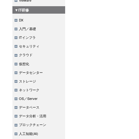
▼IT研修
DX
入門／基礎
ITインフラ
セキュリティ
クラウド
仮想化
データセンター
ストレージ
ネットワーク
OS／Server
データベース
データ分析・活用
ブロックチェーン
人工知能(AI)