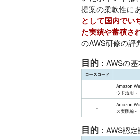
提案の柔軟性に
として国内でい
た実績や蓄積さ
のAWS研修の
目的
：AWSの
コースコード
Amazon 
-
ウド活用～
Amazon 
-
ス実践編～
目的
：AWS認