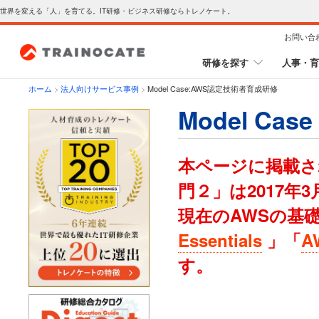
世界を変える「人」を育てる。IT研修・ビジネス研修ならトレノケート。
お問い合
研修を探す
人事・育
ホーム
>
法人向けサービス事例
>
Model Case:AWS認定技術者育成研修
Model Ca
本ページに掲載さ
門２」は2017
現在のAWSの基
Essentials
」「
A
す。