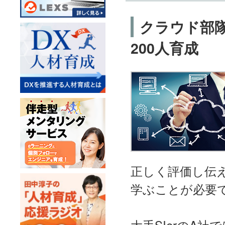
クラウド部
200人育成
正しく評価し伝
学ぶことが必要
大手SIerのA