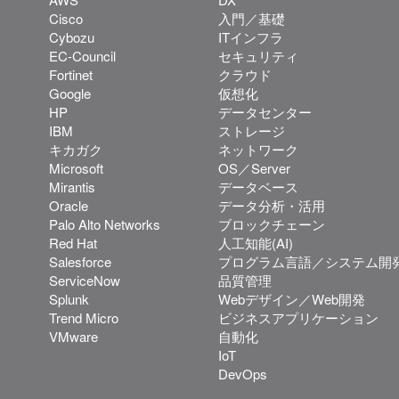
Cisco
入門／基礎
Cybozu
ITインフラ
EC-Council
セキュリティ
Fortinet
クラウド
Google
仮想化
HP
データセンター
IBM
ストレージ
キカガク
ネットワーク
Microsoft
OS／Server
Mirantis
データベース
Oracle
データ分析・活用
Palo Alto Networks
ブロックチェーン
Red Hat
人工知能(AI)
Salesforce
プログラム言語／システム開
ServiceNow
品質管理
Splunk
Webデザイン／Web開発
Trend Micro
ビジネスアプリケーション
VMware
自動化
IoT
DevOps