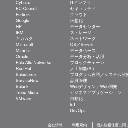
Cybozu
ITインフラ
EC-Council
セキュリティ
Fortinet
クラウド
Google
仮想化
HP
データセンター
IBM
ストレージ
キカガク
ネットワーク
Microsoft
OS／Server
Mirantis
データベース
Oracle
データ分析・活用
Palo Alto Networks
ブロックチェーン
Red Hat
人工知能(AI)
Salesforce
プログラム言語／システム開
ServiceNow
品質管理
Splunk
Webデザイン／Web開発
Trend Micro
ビジネスアプリケーション
VMware
自動化
IoT
DevOps
会社情報
利用規約
個人情報保護に関