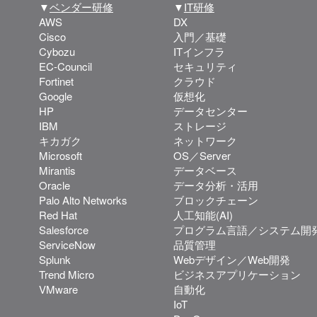
▼
ベンダー研修
▼
IT研修
AWS
DX
Cisco
入門／基礎
Cybozu
ITインフラ
EC-Council
セキュリティ
Fortinet
クラウド
Google
仮想化
HP
データセンター
IBM
ストレージ
キカガク
ネットワーク
Microsoft
OS／Server
Mirantis
データベース
Oracle
データ分析・活用
Palo Alto Networks
ブロックチェーン
Red Hat
人工知能(AI)
Salesforce
プログラム言語／システム開
ServiceNow
品質管理
Splunk
Webデザイン／Web開発
Trend Micro
ビジネスアプリケーション
VMware
自動化
IoT