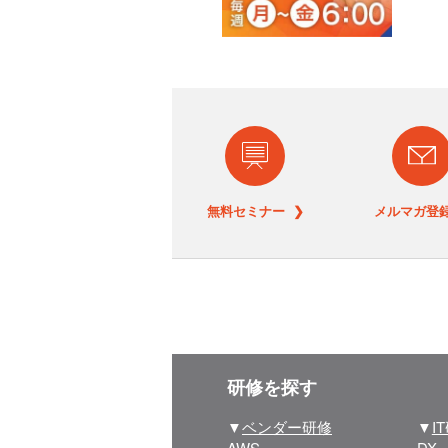
無料セミナー ❯
メルマガ登録
研修を探す
▼
ベンダー研修
▼
I
AWS
DX