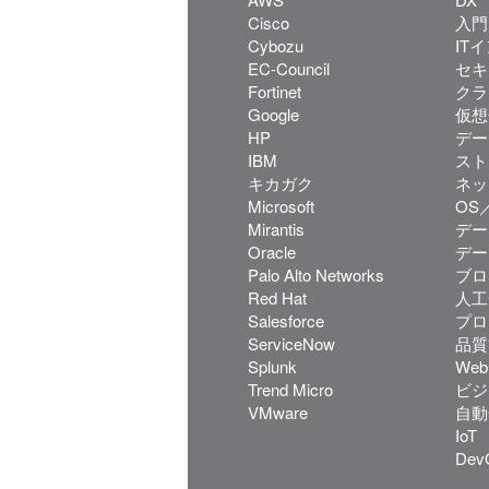
Cisco
入門
Cybozu
IT
EC-Council
セキ
Fortinet
クラ
Google
仮想
HP
デー
IBM
スト
キカガク
ネッ
Microsoft
OS／
Mirantis
デー
Oracle
デー
Palo Alto Networks
ブロ
Red Hat
人工
Salesforce
プロ
ServiceNow
品質
Splunk
We
Trend Micro
ビジ
VMware
自動
IoT
Dev