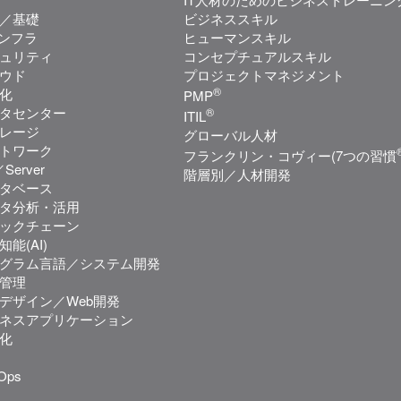
／基礎
ビジネススキル
インフラ
ヒューマンスキル
ュリティ
コンセプチュアルスキル
ウド
プロジェクトマネジメント
®
化
PMP
タセンター
®
ITIL
レージ
グローバル人材
トワーク
フランクリン・コヴィー(7つの習慣
Server
階層別／人材開発
タベース
タ分析・活用
ックチェーン
知能(AI)
グラム言語／システム開発
管理
bデザイン／Web開発
ネスアプリケーション
化
Ops