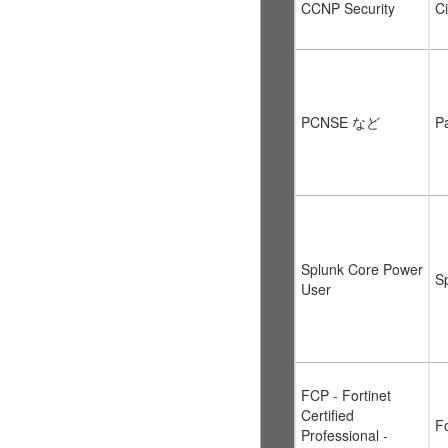
CCNP Security
C
PCNSE など
P
Splunk Core Power
S
User
FCP - Fortinet
Certified
Fo
Professional -