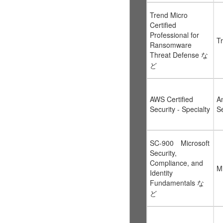
Trend Micro
Certified
Professional for
T
Ransomware
Threat Defense な
ど
AWS Certified
A
Security - Specialty
S
SC-900 Microsoft
Security,
Compliance, and
Mi
Identity
Fundamentals な
ど