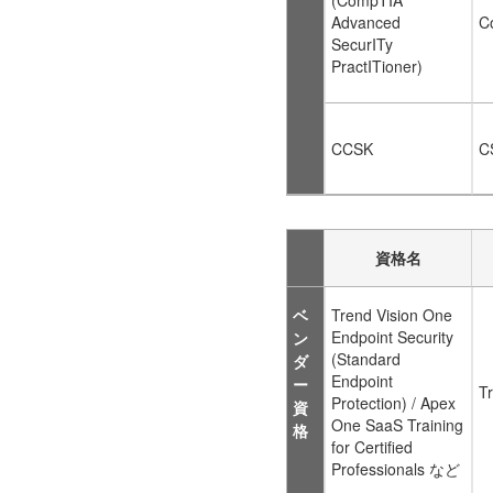
Advanced
C
SecurITy
PractITioner)
CCSK
C
資格名
ベ
Trend Vision One
Endpoint Security
ン
(Standard
ダ
Endpoint
ー
T
Protection) / Apex
資
One SaaS Training
格
for Certified
Professionals など