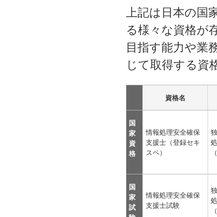
上記は日本の国
る様々な資格が
目指す能力や業
じて取得する資
資格名
国
情報処理安全確保
家
支援士（登録セキ
資
スペ）
（
格
国
情報処理安全確保
家
支援士試験
試
（
験