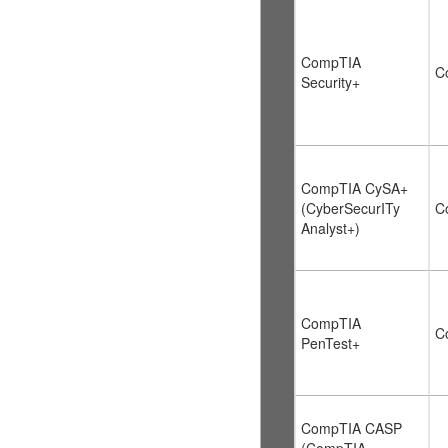
CompTIA
C
Security+
CompTIA CySA+
(CyberSecurITy
C
Analyst+)
CompTIA
C
PenTest+
CompTIA CASP
(CompTIA