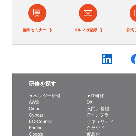
無料セミナー ❯
メルマガ登録 ❯
公式
研修を探す
▼
ベンダー研修
▼
IT研修
AWS
DX
Cisco
入門／基礎
Cybozu
ITインフラ
EC-Council
セキュリティ
Fortinet
クラウド
Google
仮想化