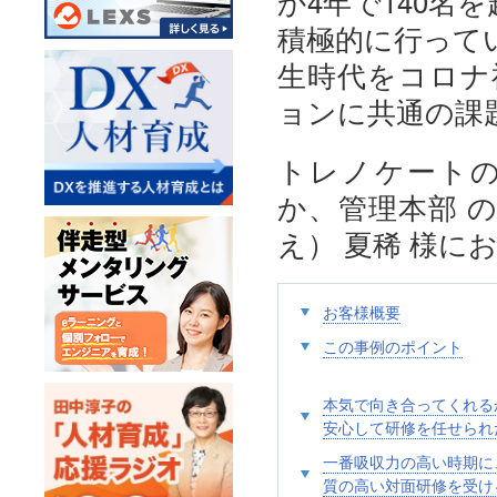
か4年で140名
積極的に行って
生時代をコロナ
ョンに共通の課
トレノケート
か、管理本部 の
え） 夏稀 様に
お客様概要
この事例のポイント
本気で向き合ってくれる
安心して研修を任せられ
一番吸収力の高い時期に
質の高い対面研修を受け