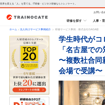
世界を変える「人」を育てる。IT研修・ビジネス研修ならトレノケート。
お問い合
研修を探す
人事・育
ホーム
>
法人向けサービス事例紹介
> 研修サービス事例：株式会社GAGA様
学生時代がコ
「名古屋での
〜複数社合同新
会場で受講〜