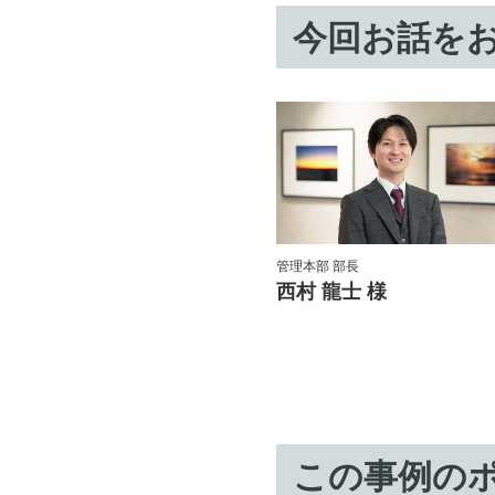
今回お話を
管理本部 部長
西村 龍士 様
この事例の