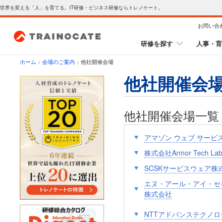
世界を変える「人」を育てる。IT研修・ビジネス研修ならトレノケート。
お問い合
研修を探す
人事・育
ホーム
>
会場のご案内
>
他社開催会場
他社開催会場
他社開催会場一覧
アマゾン ウェブ サービ
株式会社Armor Tech La
SCSKサービスウェア株
エヌ・アール・アイ・セ
株式会社
NTTアドバンステクノ