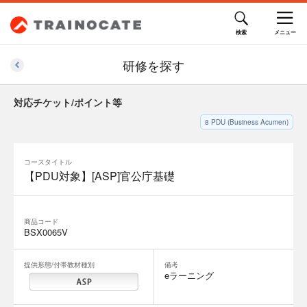
12,650円(税込)
研修を探す
対応チケット/ポイント等
8
PDU (Business Acumen)
コースタイトル
【PDU対象】[ASP]官公庁基礎
商品コード
BSX0065V
提供形態/付帯教材種別
備考
eラーニング