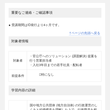
重要なご連絡・ご確認事項
● 受講期間はID発行より4ヶ月です。
↑ページの先頭へ戻る
対象者情報
・官公庁へのソリューション (課題解決) 提案を
対象者
行う営業担当者
・入社3年目までの若手社員・配転者
□特になし
前提条件
学習内容の詳細
国や地方公共団体 (地方自治体) の行政運営のし
くみと組織構造を理解した上で、行政職員を相