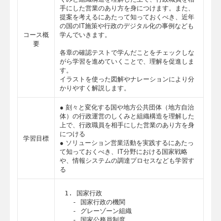
手にした営業のあり方を身につけます。また、
提案を考えるにあたって知っておくべき、近年
の国のIT施策や行政のデジタル化の事例なども
コース概
学んでいきます。
要
各章の確認テストで学んだことをチェックしな
がら学習を進めていくことで、理解を促進しま
す。
イラストを使った図解やナレーションにより分
かりやすく解説します。
● 刻々と変化する国や地方公共団体（地方自治
体）の行政運営のしくみと組織構造を理解した
上で、行政職員を相手にした営業のあり方を身
につける
学習目標
● ソリューション営業活動を実践するにあたっ
て知っておくべき、IT分野における国家戦略
や、情報システムの調達プロセスなども学習す
る
1. 国家行政

  - 国家行政の機関

  - グレーゾーン組織

  - 国家公務員制度
