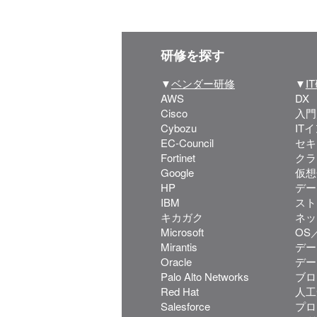
研修を探す
▼
ベンダー研修
▼
I
AWS
DX
Cisco
入門
Cybozu
IT
EC-Council
セキ
Fortinet
クラ
Google
仮想
HP
デー
IBM
スト
キカガク
ネッ
Microsoft
OS／
Mirantis
デー
Oracle
デー
Palo Alto Networks
ブロ
Red Hat
人工
Salesforce
プロ