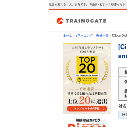
世界を変える「人」を育てる。IT研修・ビジネス研修ならト
ホーム
>
eラーニング 教材一覧
>
[Cisco Dig
[C
an
対応
40