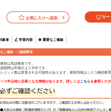
お気に入りへ追加
対象者
学習内容
重要なご連絡
要なご連絡・ご確認事項
 本教材は英語教材です。
受講期間はID発行より半年です。
 クレジット数は変更される可能性があります。最新情報は
シスコ継続教
。
 コース申込時に必要となる情報があります。詳しくは
こちら
を参照くだ