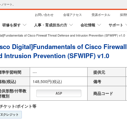
レノケート。
お問い合わせ
会場アクセス
受講ポータル
採用
研修を探す
人事・育成担当の方
会社情報
サポート
ital]Fundamentals of Cisco Firewall Threat Defense and Intrusion Prevention (SFWIPF) v1.0
isco Digital]Fundamentals of Cisco Firewal
d Intrusion Prevention (SFWIPF) v1.0
標準学習時間
---
提供元
価格(税込)
148,500円(税込)
備考
提供形態/付帯教
商品コード
材種別
チケット/ポイント等
CEクレジット