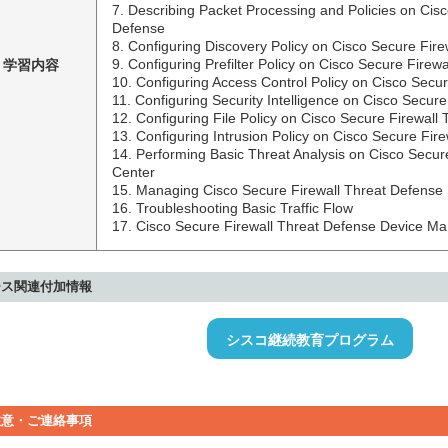
7. Describing Packet Processing and Policies on Cisc
Defense 

8. Configuring Discovery Policy on Cisco Secure Fire
学習内容
9. Configuring Prefilter Policy on Cisco Secure Firewa
10. Configuring Access Control Policy on Cisco Secur
11. Configuring Security Intelligence on Cisco Secure
12. Configuring File Policy on Cisco Secure Firewall 
13. Configuring Intrusion Policy on Cisco Secure Fire
14. Performing Basic Threat Analysis on Cisco Secu
Center 

15. Managing Cisco Secure Firewall Threat Defense 
16. Troubleshooting Basic Traffic Flow 

17. Cisco Secure Firewall Threat Defense Device M
ース関連付加情報
シスコ継続教育プログラム
注意・ご連絡事項