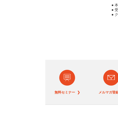
●
● 
●
無料セミナー ❯
メルマガ登録