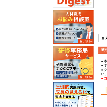
重
●
● 
●
い
●