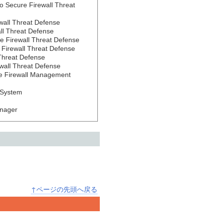
o Secure Firewall Threat 
wall Threat Defense 

ll Threat Defense 

e Firewall Threat Defense 

 Firewall Threat Defense 

Threat Defense 

wall Threat Defense 

re Firewall Management 
System 

anager
↑ページの先頭へ戻る