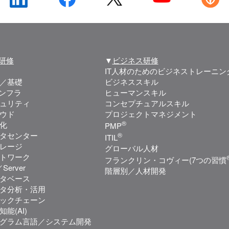
T研修
▼
ビジネス研修
IT人材のためのビジネストレーニン
／基礎
ビジネススキル
インフラ
ヒューマンスキル
ュリティ
コンセプチュアルスキル
ウド
プロジェクトマネジメント
®
化
PMP
タセンター
®
ITIL
レージ
グローバル人材
トワーク
フランクリン・コヴィー(7つの習慣
Server
階層別／人材開発
タベース
タ分析・活用
ックチェーン
知能(AI)
グラム言語／システム開発