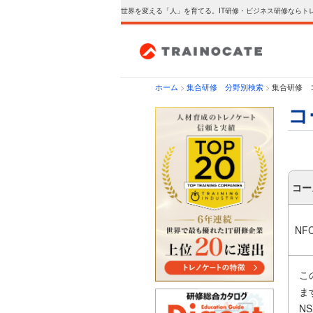
世界を変える「人」を育てる。IT研修・ビジネス研修ならト
ホーム
>
集合研修 分野別検索
>
集合研修 コ
コ
コー
NF
こ
ま
N