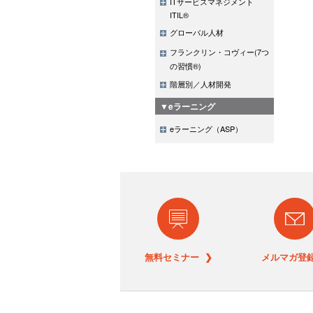
ITサービスマネジメント
ITIL®
グローバル人材
フランクリン・コヴィー(7つ
の習慣®)
階層別／人材開発
▼eラーニング
eラーニング（ASP）
無料セミナー ❯
メルマガ登録