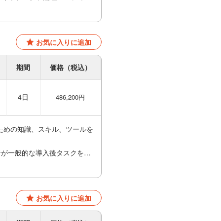
脅威に対する防御など）を紹介
お気に入りに追加
期間
価格（税込）
4日
486,200円
めるための知識、スキル、ツールを
理者が一般的な導入後タスクを行
うタスクには、vSAN ノー
高度な vSAN クラスタ運
オン ラボによる実習を通じ
お気に入りに追加