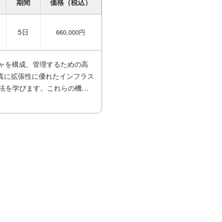
期間
価格（税込）
5日
660,000円
チャを構成、管理するための高
真に拡張性に優れたインフラス
する方法を学びます。これらの機能
な機能と制御が組織にもたらすメ