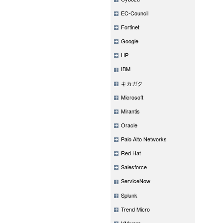
EC-Council
Fortinet
Google
HP
IBM
キカガク
Microsoft
Mirantis
Oracle
Palo Alto Networks
Red Hat
Salesforce
ServiceNow
Splunk
Trend Micro
VMware