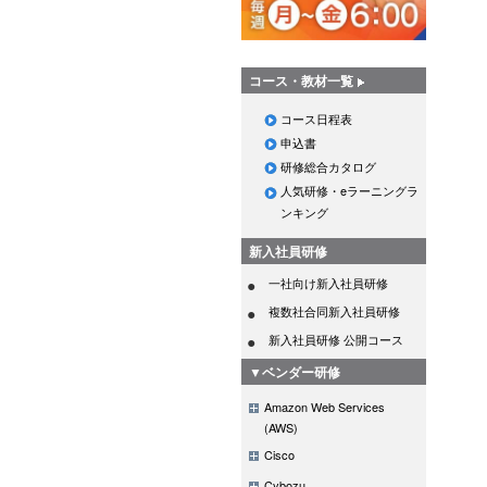
コース・教材一覧
コース日程表
申込書
研修総合カタログ
人気研修・eラーニングラ
ンキング
新入社員研修
一社向け新入社員研修
複数社合同新入社員研修
新入社員研修 公開コース
▼ベンダー研修
Amazon Web Services
(AWS)
Cisco
Cybozu