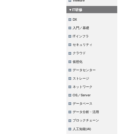
▼IT研修
DX
入門／基礎
ITインフラ
セキュリティ
クラウド
仮想化
データセンター
ストレージ
ネットワーク
OS／Server
データベース
データ分析・活用
ブロックチェーン
人工知能(AI)