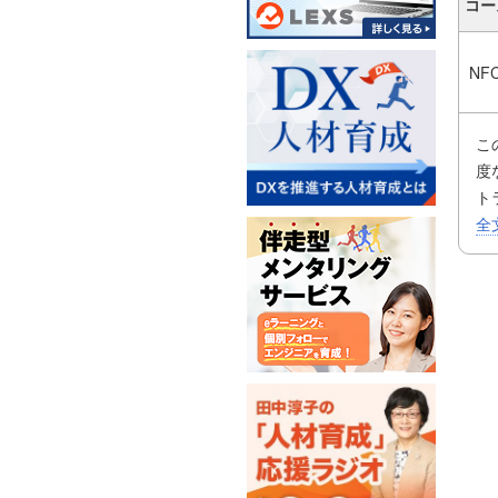
コー
NF
こ
度
ト
が
全
こ
リ