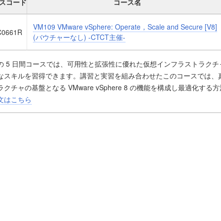
スコード
コース名
VM109 VMware vSphere: Operate，Scale and Secure [V8]
C0661R
(バウチャーなし) -CTCT主催-
の 5 日間コースでは、可用性と拡張性に優れた仮想インフラストラク
なスキルを習得できます。講習と実習を組み合わせたこのコースでは、
ラクチャの基盤となる VMware vSphere 8 の機能を構成し最適化
いつ、どのような状況で最大の効果を発揮するかを確認します。
文はこちら
のコースでは、vSphere の理解を深めるとともに、vSphere の高度
ットについて説明します。