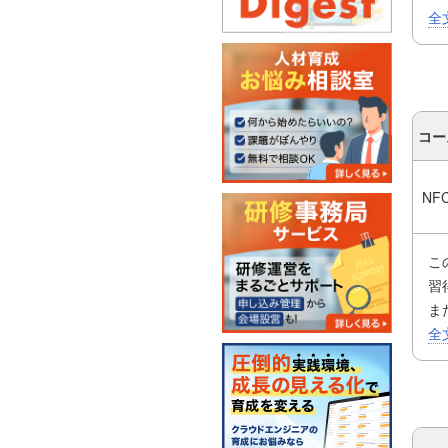
グ
全
し
コー
NF
こ
習
ま
う
全
ド
用
て