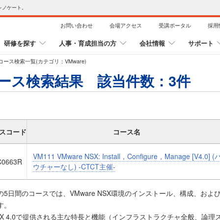
レノケート。
お問い合わせ
会場アクセス
受講ポータル
採用
研修を探す
人事・育成担当の方
会社情報
サポート
ース検索一覧(カテゴリ：VMware)
ース検索結果 該当件数：
3
件
スコード
コース名
VM111 VMware NSX: Install，Configure，Manage [V4.0] (
C0663R
ウチャーなし) -CTCT主催-
の5日間のコースでは、VMware NSX環境のインストール、構成、お
す。
SX 4.0で提供される主な特長と機能（インフラストラクチャ全般、論