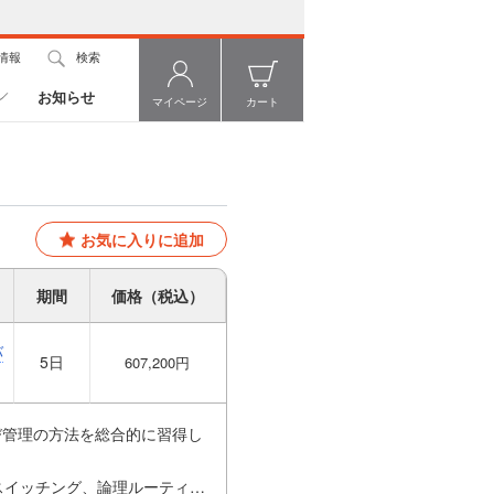
情報
検索
お知らせ
マイページ
カート
お気に入りに追加
期間
価格（税込）
バ
5日
607,200円
よび管理の方法を総合的に習得し
理スイッチング、論理ルーティン