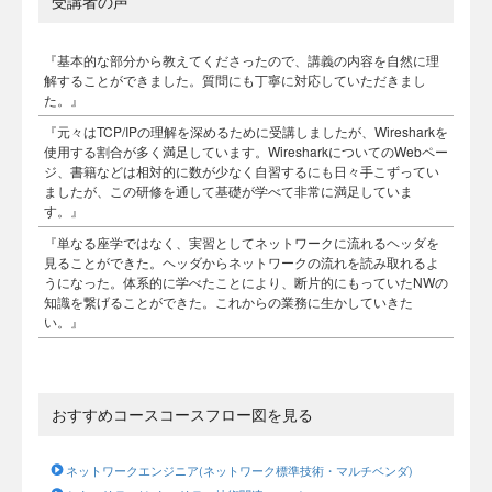
受講者の声
『基本的な部分から教えてくださったので、講義の内容を自然に理
解することができました。質問にも丁寧に対応していただきまし
た。』
『元々はTCP/IPの理解を深めるために受講しましたが、Wiresharkを
使用する割合が多く満足しています。WiresharkについてのWebペー
ジ、書籍などは相対的に数が少なく自習するにも日々手こずってい
ましたが、この研修を通して基礎が学べて非常に満足していま
す。』
『単なる座学ではなく、実習としてネットワークに流れるヘッダを
見ることができた。ヘッダからネットワークの流れを読み取れるよ
うになった。体系的に学べたことにより、断片的にもっていたNWの
知識を繋げることができた。これからの業務に生かしていきた
い。』
おすすめコースコースフロー図を見る
ネットワークエンジニア(ネットワーク標準技術・マルチベンダ)