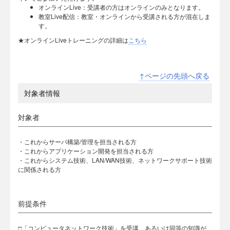
オンラインLive：受講者の方はオンラインのみとなります。
教室Live配信：教室・オンラインから受講される方が混在しま
す。
★オンラインLiveトレーニングの詳細は
こちら
↑ページの先頭へ戻る
対象者情報
対象者
・これからサーバ構築/管理を担当される方
・これからアプリケーション開発を担当される方
・これからシステム技術、LAN/WAN技術、ネットワークサポート技術
に関係される方
前提条件
□「コンピュータネットワーク技術」を受講、あるいは同等の知識が