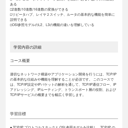
ある
□2進数/10進数/16進数の変換ができる
□リピータハブ、レイヤ２スイッチ、ルータの基本的な機能を簡単に
説明できる
□OSI参照モデルのL2、L3の機能の違いを理解している
学習内容の詳細
コース概要
適切なネットワーク構築やアプリケーション開発を行うには、TCP/IP
の基本的な仕組みや機能を理解することが必須です。 このコースで
は、TCP/IP設定やIPパケットの解析を通して、TCP/IP通信フロー、IP
アドレッシング、IPルーティング、トランスポート層の役割、および
TCP/IPサービスの概要までを幅広く学習します。
学習目標
● TCP/IP プロトコルスタックと OSI 参照モデルを比較し、TCP/IP の