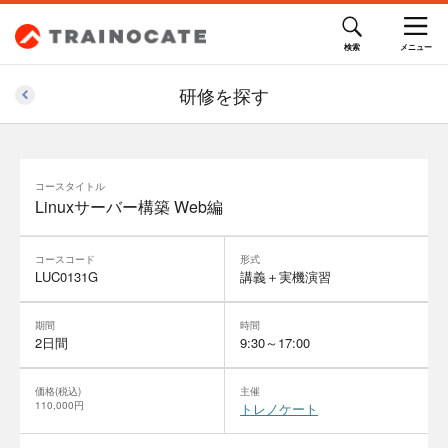
研修を探す
コースタイトル
Linuxサーバー構築 Web編
コースコード
形式
LUC0131G
講義＋実機演習
期間
時間
2日間
9:30～17:00
価格(税込)
主催
110,000円
トレノケート