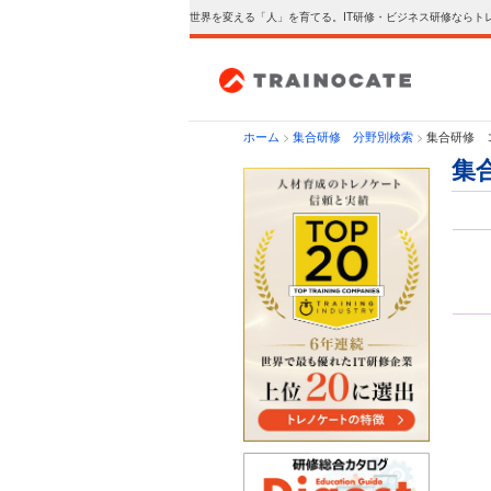
世界を変える「人」を育てる。IT研修・ビジネス研修ならト
ホーム
>
集合研修 分野別検索
>
集合研修 コー
集合