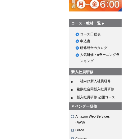
コース・教材一覧
コース日程表
申込書
研修総合カタログ
人気研修・eラーニングラ
ンキング
新入社員研修
一社向け新入社員研修
複数社合同新入社員研修
新入社員研修 公開コース
▼ベンダー研修
Amazon Web Services
(AWS)
Cisco
Cybozu