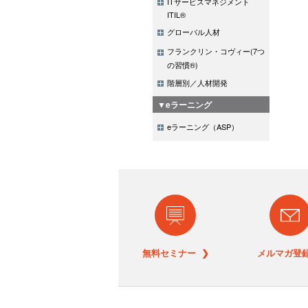
ITサービスマネジメント
ITIL®
グローバル人材
フランクリン・コヴィー(7つ
の習慣®)
階層別／人材開発
▼eラーニング
eラーニング（ASP）
無料セミナー ❯
メルマガ登録