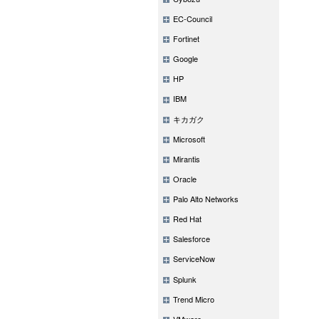
EC-Council
Fortinet
Google
HP
IBM
キカガク
Microsoft
Mirantis
Oracle
Palo Alto Networks
Red Hat
Salesforce
ServiceNow
Splunk
Trend Micro
VMware