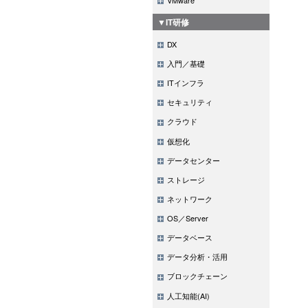
▼IT研修
DX
入門／基礎
ITインフラ
セキュリティ
クラウド
仮想化
データセンター
ストレージ
ネットワーク
OS／Server
データベース
データ分析・活用
ブロックチェーン
人工知能(AI)