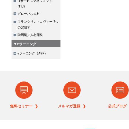
ITサービスマネジメント
ITIL®
グローバル人材
フランクリン・コヴィー(7つ
の習慣®)
階層別／人材開発
▼eラーニング
eラーニング（ASP）
無料セミナー ❯
メルマガ登録 ❯
公式ブログ 