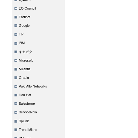
EC-Council
Fortinet
Google
HP
IBM
キカガク
Microsoft
Mirantis
Oracle
Palo Alto Networks
Red Hat
Salesforce
ServiceNow
Splunk
Trend Micro
VMware