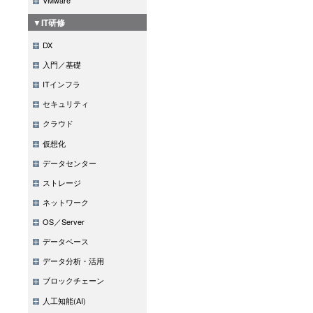
▼IT研修
DX
入門／基礎
ITインフラ
セキュリティ
クラウド
仮想化
データセンター
ストレージ
ネットワーク
OS／Server
データベース
データ分析・活用
ブロックチェーン
人工知能(AI)