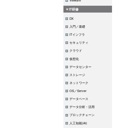
▼IT研修
DX
入門／基礎
ITインフラ
セキュリティ
クラウド
仮想化
データセンター
ストレージ
ネットワーク
OS／Server
データベース
データ分析・活用
ブロックチェーン
人工知能(AI)