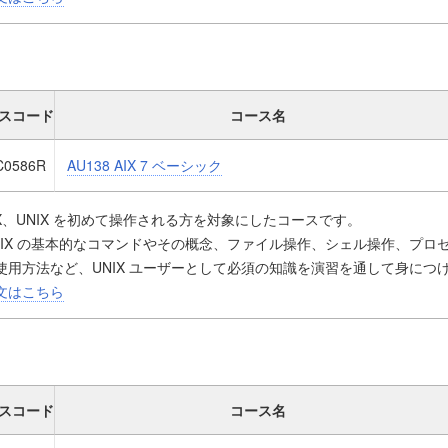
スコード
コース名
C0586R
AU138 AIX 7 ベーシック
IX、UNIX を初めて操作される方を対象にしたコースです。
NIX の基本的なコマンドやその概念、ファイル操作、シェル操作、プロセ
使用方法など、UNIX ユーザーとして必須の知識を演習を通して身につ
文はこちら
お客様の声
社内の研修ではリモートでの接続のみで、実機を触る機会がなかったの
ます。
経験のあるプロフェショナルな先生が教えてくれるところが非常にいい
スコード
コース名
事前にシェルスクリプトを他のテキストを読みながら作成していたので
、今回の講義を受けてそれ以外の作業を簡略化させることのできる操作