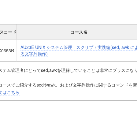
スコード
コース名
AU23E UNIX システム管理 - スクリプト実践編(sed, awk に
C0653R
る文字列操作)
ステム管理者にとってsed,awkを理解していることは非常にプラスにな
コースでご紹介するsedやawk、および文字列操作に関するコマンドを
セージから任意の情報を抜き出し加工することができるようになります
文はこちら
の知識はシステム運用に役立つシェル・スクリプトを作成する際や、O
立ちます。
た、実際のシステム運用を効率化するために役立つ実践的なシェル・ス
Kornシェル、bashシェルからお好きな方を選択していただけます
AIXを初めて操作するLinuxユーザーの方にはAIXの操作をご説明いたし