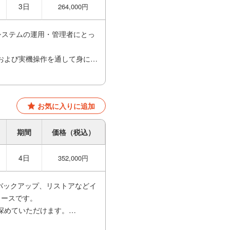
3日
264,000円
要を理解し基本操作ができるよ
システムの運用・管理者にとっ
問しやすい雰囲気を作ってくだ
および実機操作を通して身につ
して納得しながら知識を定着さ
お気に入りに追加
ます
期間
価格（税込）
k による文字列操作)」AU23E
4日
352,000円
、バックアップ、リストアなどイ
コースです。
深めていただけます。