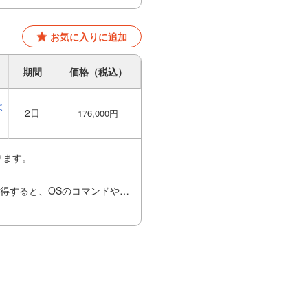
お気に入りに追加
期間
価格（税込）
よ
2日
176,000円
ります。
習得すると、OSのコマンドやメ
。
Sのスクリプトを解読する際に
クリプトもご紹介いたします。
ます