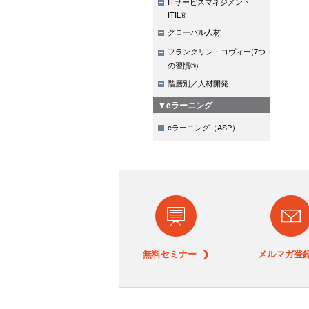
ITサービスマネジメント
ITIL®
グローバル人材
フランクリン・コヴィー(7つ
の習慣®)
階層別／人材開発
▼eラーニング
eラーニング（ASP）
無料セミナー ❯
メルマガ登録