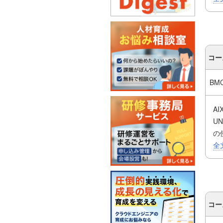
コー
BM
A
U
の
全
◆
・
い
・
コー
・
が