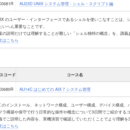
ることが出来たので満足している。
C0681R
AU23D UNIX システム管理 - シェル・スクリプト編
AIX/UNIXに関する知識が全く無い状態でしたが、どのようなものか概
になりました。
NIX のユーザー・インターフェースであるシェルを使いこなすことは、
リモートでの参加でしたが、こちらにも声をかけていただけてとても質
たいへん重要なことです。
いました。クラスルームと変わらない気持ちで受講できました。
葉の説明だけでは理解することが難しい「シェル独特の概念」を、講義
ていただけるコースです。
文はこちら
ースの特徴として、演習を多くご用意していますので、実際に手を動か
ることができます。
Kornシェル、bashシェルからお好きな方を選択していただけます
AIXを初めて操作するLinuxユーザーの方にはAIXの操作をご説明いたし
スコード
コース名
sed、awkについては「UNIX システム管理 - スクリプト実践編(sed, aw
ースで取り扱います
C0680R
AU14C はじめての AIX 7 システム管理
IX のインストール、ネットワーク構成、ユーザー構成、デバイス構成
フラ構築や保守で行う日常的な操作や概念について3日間でご紹介する
義でご説明した内容を、実機演習で確認していただくことでより理解を
れからAIX 管理者になられる方には必須の内容です。
文はこちら