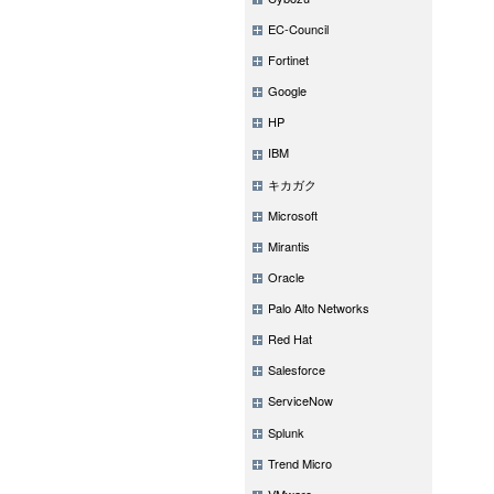
EC-Council
Fortinet
Google
HP
IBM
キカガク
Microsoft
Mirantis
Oracle
Palo Alto Networks
Red Hat
Salesforce
ServiceNow
Splunk
Trend Micro
VMware