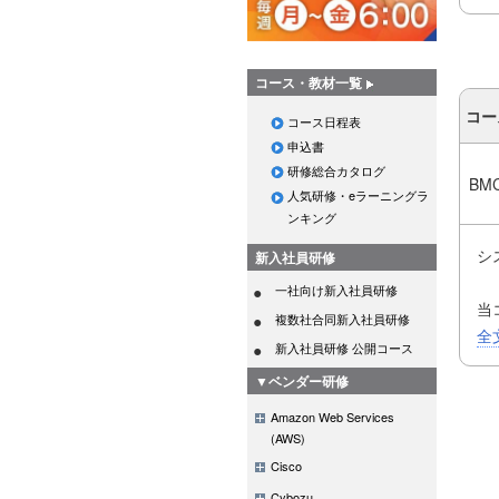
コース・教材一覧
コー
コース日程表
申込書
研修総合カタログ
BM
人気研修・eラーニングラ
ンキング
シ
新入社員研修
一社向け新入社員研修
当
複数社合同新入社員研修
ッ
全
新入社員研修 公開コース
そ
▼ベンダー研修
役
ま
Amazon Web Services
(AWS)
Cisco
・
・
Cybozu