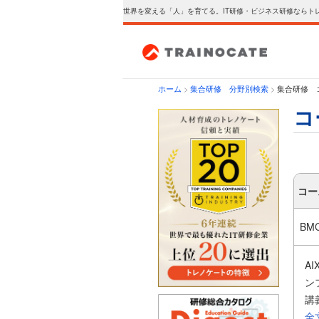
世界を変える「人」を育てる。IT研修・ビジネス研修ならト
ホーム
>
集合研修 分野別検索
>
集合研修 コー
コ
コー
BM
A
ン
講
こ
全