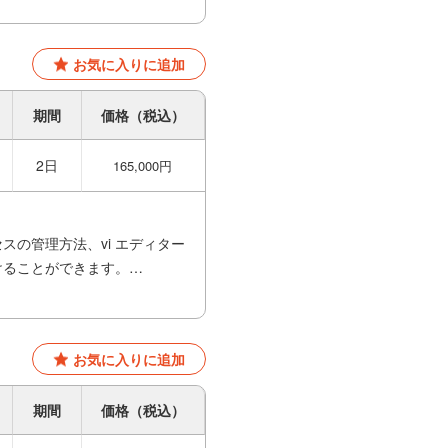
お気に入りに追加
期間
価格（税込）
2日
165,000円
スの管理方法、vi エディター
けることができます。
で貴重な機会をいただけたと思
お気に入りに追加
です。
期間
価格（税込）
既に知っている情報もあった
方法など目からうろこな知識を