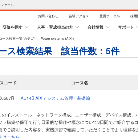
レノケート。
お問い合わせ
会場アクセス
受講ポータル
採用
研修を探す
人事・育成担当の方
会社情報
サポート
ス検索一覧(カテゴリ：Power systems (AIX))
ース検索結果 該当件数：
5
件
スコード
コース名
C0587R
AU14B AIX 7 システム管理 - 基礎編
IX のインストール、ネットワーク構成、ユーザー構成、デバイス構成
フラ構築や保守で行う日常的な操作や概念について3日間でご紹介する
義でご説明した内容を、実機演習で確認していただくことでより理解を
れからAIX 管理者になられる方には必須の内容です。
文はこちら