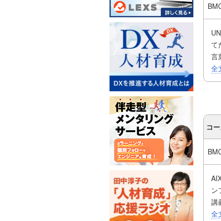
得
BM
・
う
U
・
て
さ
言
け
全
コ
せ
・
・
コー
・
コ
BM
A
ン
講
こ
全