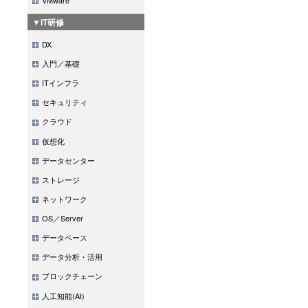
▼IT研修
DX
入門／基礎
ITインフラ
セキュリティ
クラウド
仮想化
データセンター
ストレージ
ネットワーク
OS／Server
データベース
データ分析・活用
ブロックチェーン
人工知能(AI)