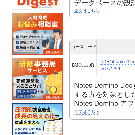
データベースの設
ューのレイアウト
全文はこちら
どを通して、より
す。
【お客様の声】
コースコード
・アプリケーション
NDH04 Notes
が、今回の研修で
BMC0639R
ョンスキル
立つノウハウを吸
・Domino De
Notes Domino
に役立つと思う。
する方を対象とし
・Notesの知識が
Notes Domi
的な知識を得るこ
る掲示板形式、ユ
全文はこちら
のNotes開発を
ィスカッション形
・コースの進捗管
す。