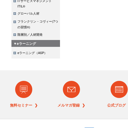
ITサービスマネジメント
ITIL®
グローバル人材
フランクリン・コヴィー(7つ
の習慣®)
階層別／人材開発
▼eラーニング
eラーニング（ASP）
無料セミナー ❯
メルマガ登録 ❯
公式ブログ 