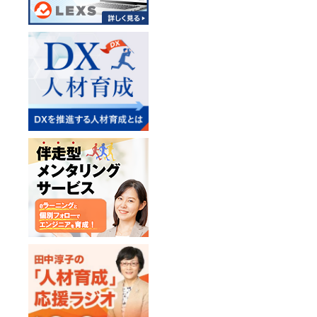
ら講習を進行され
【お客様の声】
・自社で開発した
ら学習していく上
・普段、独学で身に
が、順を追って体
知識を認識するこ
っていた知識につ
とができ、深化さ
・Notes開発に
た知識を今後の仕
す。
・実際業務でDesign
みをしっかり理解
くあった。それが