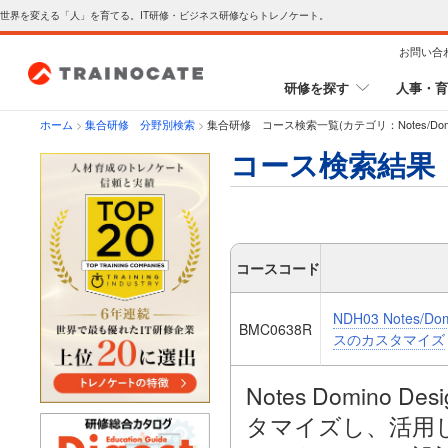
世界を変える「人」を育てる。IT研修・ビジネス研修ならトレノケート。
お問い合
研修を探す
人事・育
ホーム
>
集合研修 分野別検索
>
集合研修 コース検索一覧(カテゴリ：Notes/Domi
コース検索結果
コースコード
NDH03 Notes
BMC0638R
スのカスタマイズ
Notes Domino
タマイズし、活用