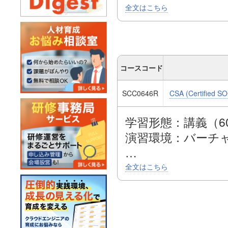
SOCアナリスト
全文はこちら
習に詰め込んだ、
ログラムです。
SOC 運用の基礎
ト対応プロセス、
コースコード
などの包括的
SCC0646R
CSA (Certified SO
なSOC L1、L2
学習形態：講義（6
演習環境：バーチ
SOCアナリスト
全文はこちら
習に詰め込んだ、
ログラムです。
SOC 運用の基礎