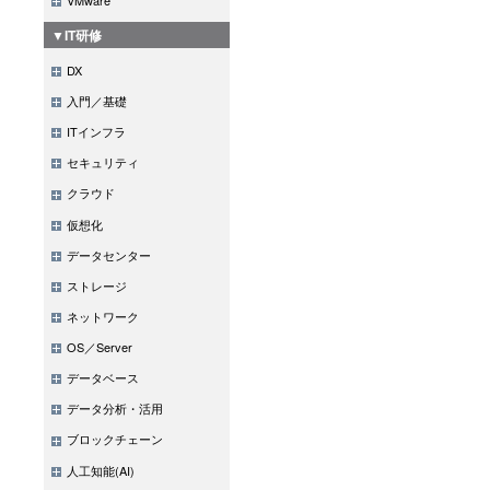
▼IT研修
DX
入門／基礎
ITインフラ
セキュリティ
クラウド
仮想化
データセンター
ストレージ
ネットワーク
OS／Server
データベース
データ分析・活用
ブロックチェーン
人工知能(AI)