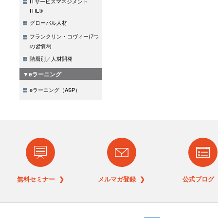
ITサービスマネジメント
ITIL®
グローバル人材
フランクリン・コヴィー(7つ
の習慣®)
階層別／人材開発
▼eラーニング
eラーニング（ASP）
無料セミナー ❯
メルマガ登録 ❯
公式ブログ 