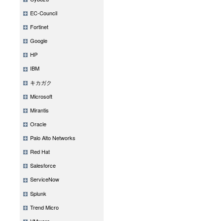
EC-Council
Fortinet
Google
HP
IBM
キカガク
Microsoft
Mirantis
Oracle
Palo Alto Networks
Red Hat
Salesforce
ServiceNow
Splunk
Trend Micro
VMware