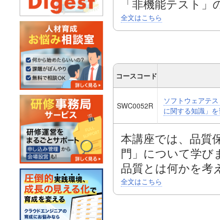
「非機能テスト」
方など、非機能テ
全文はこちら
非機能テストは近
ル品質」に対する
る為です。
コースコード
パフォーマンス、
ソフトウェアテス
「非機能テスト」
SWC0052R
に関する知識」を
「機能テスト」と
者がテストを実施
本講座では、品質
能テスト」を優先
門」について学び
なってしまいます
品質とは何かを考
クレームが発生！
基礎を習得し、テ
全文はこちら
を学びます。
本講座では、「非