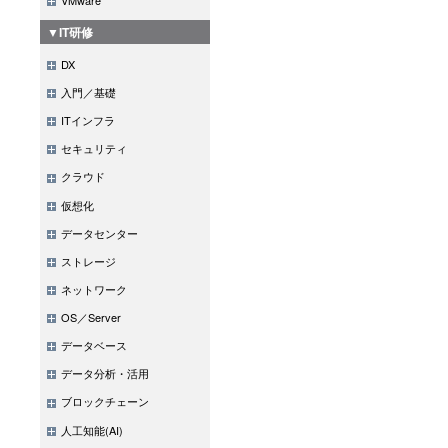
がら、グループ演
TPI NEXTと
▼IT研修
どを話し合いなが
プロセス改善手法
さを知っていただ
DX
けでなく、組織内
テストについての
入門／基礎
を重視することで
ITインフラ
身で改善していく
セキュリティ
また、開発スタイ
クラウド
イズも可能なので
仮想化
改善やテストツー
データセンター
DevOpsなどと
ストレージ
ネットワーク
テストプロセスの
OS／Server
セスの無駄を発見
データベース
ちではないでしょ
データ分析・活用
TPI NEXTの
ブロックチェーン
論です。
人工知能(AI)