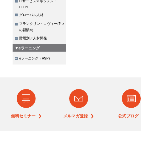
ITサービスマネジメント
ITIL®
グローバル人材
フランクリン・コヴィー(7つ
の習慣®)
階層別／人材開発
▼eラーニング
eラーニング（ASP）
無料セミナー ❯
メルマガ登録 ❯
公式ブログ 