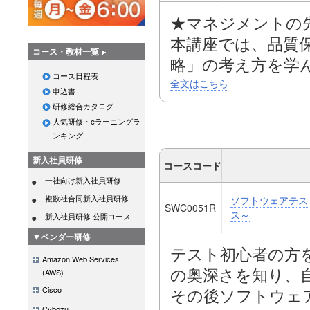
★マネジメントの
本講座では、Dev
本講座では、品質
で、DevOpsの
コース・教材一覧
略」の考え方を学
明確にし、DevO
コース日程表
テスト全体を俯瞰
全文はこちら
す。
申込書
具体的なアプロー
研修総合カタログ
また、継続的デリ
す。
人気研修・eラーニングラ
ル・クライドの活
ンキング
て学びます。
新入社員研修
過去のテストの工
コースコード
一社向け新入社員研修
かなか上がらない
複数社合同新入社員研修
ソフトウェアテス
どうすれば効果的
SWC0051R
ス～
新入社員研修 公開コース
か、という課題を
▼ベンダー研修
ます。
テスト初心者の方
Amazon Web Services
の奥深さを知り、
(AWS)
本講座では、テス
Cisco
その後ソフトウェ
Cybozu