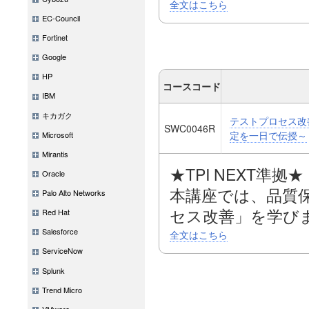
案する事で、品質
する意識を向上さ
全文はこちら
EC-Council
テスト全体を俯瞰
Fortinet
具体的なアプロー
本講座は、IT現
Google
ところなく伝授い
まれました。
HP
新人の品質意識を
コースコード
IBM
業務に携わるので
キカガク
テストプロセス改善
講座となっており
SWC0046R
定を一日で伝授～
Microsoft
Mirantis
本講座では、ソフト
★TPI NEXT準拠★
Oracle
されている「テス
本講座では、品質
Palo Alto Networks
く伝授致します。
セス改善」を学び
Red Hat
用意された仮想業
ソフトウェアテス
Salesforce
全文はこちら
して頂き、バグを
ServiceNow
トプロセス改善を
あり漏れがあるこ
Splunk
とする講座です。
Trend Micro
にはいくつかのコ
VMware