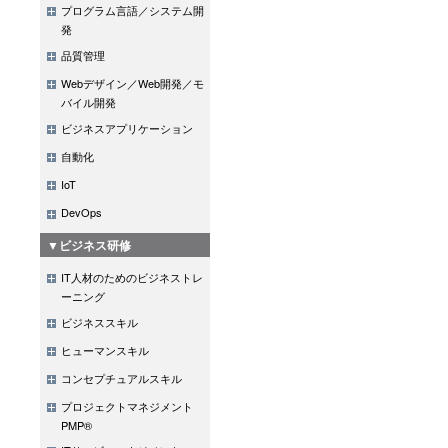
プログラム言語／システム開
発
講座では、プロセス
品質管理
げ、ご自身のテス
Webデザイン／Web開発／モ
画を立案するまで
バイル開発
組織やプロジェク
ビジネスアプリケーション
自動化
的に実現できるの
IoT
DevOps
講師には「TPI 
▼ビジネス研修
者である薮田和夫
IT人材のためのビジネストレ
経験豊富な講師の
ーニング
す。
ビジネススキル
ヒューマンスキル
※本ページでは「T
コンセプチュアルスキル
記は「TPI NEXT
プロジェクトマネジメント
PMP®