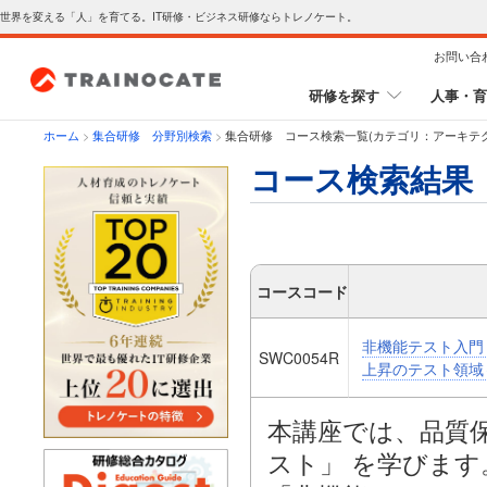
世界を変える「人」を育てる。IT研修・ビジネス研修ならトレノケート。
お問い合
研修を探す
人事・育
ホーム
>
集合研修 分野別検索
>
集合研修 コース検索一覧(カテゴリ：アーキテク
コース検索結果
コースコード
非機能テスト入門 
SWC0054R
上昇のテスト領域
本講座では、品質
スト」 を学びます