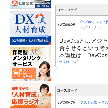
格基準の決め方な
品質あるいはソフ
「非機能テスト」
を知識を広く学び
コースコード
ので、経験の浅い
っております。
DevOpsテスト
理者の方もレビュ
ソフトウェアテス
SWC0060R
アプローチ～
ます。
よび品質の基本的
ょう！
DevOpsとはア
合させるという考
ソフトウェアテス
本講座は、DevOp
知識とスキルが必
の生まれた背景と
全文はこちら
本講座では、ソフト
されている「テス
過去のシステム開
正しく伝授いたし
DXをはじめとし
個人演習とグルー
ければいけません
コースコード
を習得することが
DevOpsで変わ
SWC0047R
テスト戦略 ～テ
学びます。