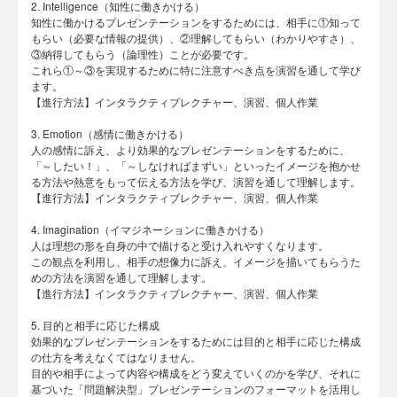
2. Intelligence（知性に働きかける）
知性に働かけるプレゼンテーションをするためには、相手に①知って
もらい（必要な情報の提供）、②理解してもらい（わかりやすさ）、
③納得してもらう（論理性）ことが必要です。
これら①～③を実現するために特に注意すべき点を演習を通して学び
ます。
【進行方法】インタラクティブレクチャー、演習、個人作業
3. Emotion（感情に働きかける）
人の感情に訴え、より効果的なプレゼンテーションをするために、
「～したい！」、「～しなければまずい」といったイメージを抱かせ
る方法や熱意をもって伝える方法を学び、演習を通して理解します。
【進行方法】インタラクティブレクチャー、演習、個人作業
4. Imagination（イマジネーションに働きかける）
人は理想の形を自身の中で描けると受け入れやすくなります。
この観点を利用し、相手の想像力に訴え、イメージを描いてもらうた
めの方法を演習を通して理解します。
【進行方法】インタラクティブレクチャー、演習、個人作業
5. 目的と相手に応じた構成
効果的なプレゼンテーションをするためには目的と相手に応じた構成
の仕方を考えなくてはなりません。
目的や相手によって内容や構成をどう変えていくのかを学び、それに
基づいた「問題解決型」プレゼンテーションのフォーマットを活用し