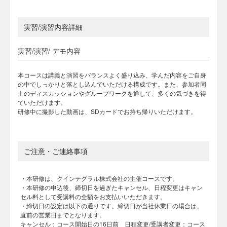
実習/演習内容詳細
実習/演習/ デモ内容
本コースは講義と演習をバランスよく盛り込み、学んだ内容をご自身
の中でしっかりと落とし込んでいただける構成です。また、参加者同
士のディスカッションやグループワークを通して、多くの気づきを得
ていただけます。
研修中に撮影した動画は、SDカードでお持ち帰りいただけます。
ご注意・ご連絡事項
・本研修は、クインテグラル株式会社の主催コースです。
・本研修の申込後、締切日を過ぎたキャンセル、日程変更はキャン
セル料として受講料の全額をお支払いいただきます。
・締切日の設定は以下の通りです。締切日が当社休業日の場合は、
直前の営業日までとなります。
キャンセル：コース開始日の16日前 日程変更/受講者変更：コース