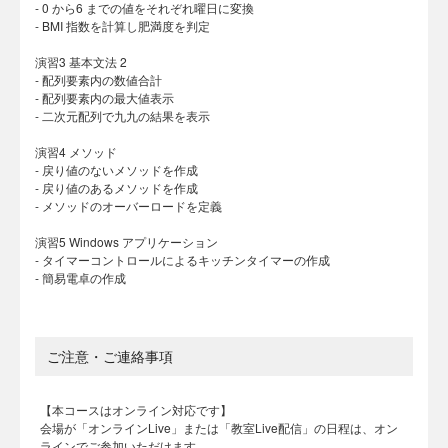
- 0 から6 までの値をそれぞれ曜日に変換
- BMI 指数を計算し肥満度を判定
演習3 基本文法 2
- 配列要素内の数値合計
- 配列要素内の最大値表示
- 二次元配列で九九の結果を表示
演習4 メソッド
- 戻り値のないメソッドを作成
- 戻り値のあるメソッドを作成
- メソッドのオーバーロードを定義
演習5 Windows アプリケーション
- タイマーコントロールによるキッチンタイマーの作成
- 簡易電卓の作成
ご注意・ご連絡事項
【本コースはオンライン対応です】
会場が「オンラインLive」または「教室Live配信」の日程は、オン
ラインでご参加いただけます。