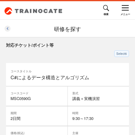
研修を探す
対応チケット/ポイント等
Select6
コースタイトル
C#によるデータ構造とアルゴリズム
コースコード
形式
MSC0590G
講義＋実機演習
期間
時間
2日間
9:30～17:30
価格(税込)
主催