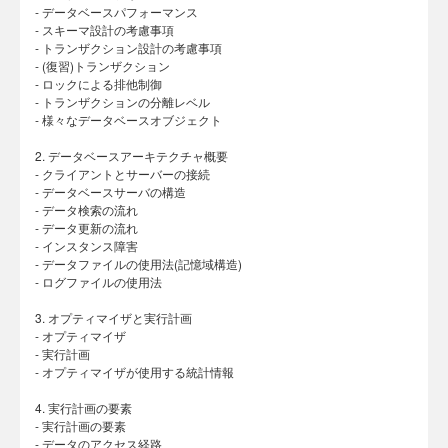
- データベースパフォーマンス
- スキーマ設計の考慮事項
- トランザクション設計の考慮事項
- (復習)トランザクション
- ロックによる排他制御
- トランザクションの分離レベル
- 様々なデータベースオブジェクト
2. データベースアーキテクチャ概要
- クライアントとサーバーの接続
- データベースサーバの構造
- データ検索の流れ
- データ更新の流れ
- インスタンス障害
- データファイルの使用法(記憶域構造)
- ログファイルの使用法
3. オプティマイザと実行計画
- オプティマイザ
- 実行計画
- オプティマイザが使用する統計情報
4. 実行計画の要素
- 実行計画の要素
- データのアクセス経路