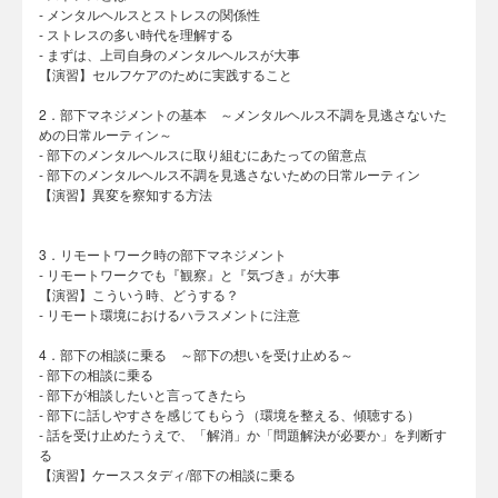
- メンタルヘルスとストレスの関係性
- ストレスの多い時代を理解する
- まずは、上司自身のメンタルヘルスが大事
【演習】セルフケアのために実践すること
2．部下マネジメントの基本 ～メンタルヘルス不調を見逃さないた
めの日常ルーティン～
- 部下のメンタルヘルスに取り組むにあたっての留意点
- 部下のメンタルヘルス不調を見逃さないための日常ルーティン
【演習】異変を察知する方法
3．リモートワーク時の部下マネジメント
- リモートワークでも『観察』と『気づき』が大事
【演習】こういう時、どうする？
- リモート環境におけるハラスメントに注意
4．部下の相談に乗る ～部下の想いを受け止める～
- 部下の相談に乗る
- 部下が相談したいと言ってきたら
- 部下に話しやすさを感じてもらう（環境を整える、傾聴する）
- 話を受け止めたうえで、「解消」か「問題解決が必要か」を判断す
る
【演習】ケーススタディ/部下の相談に乗る