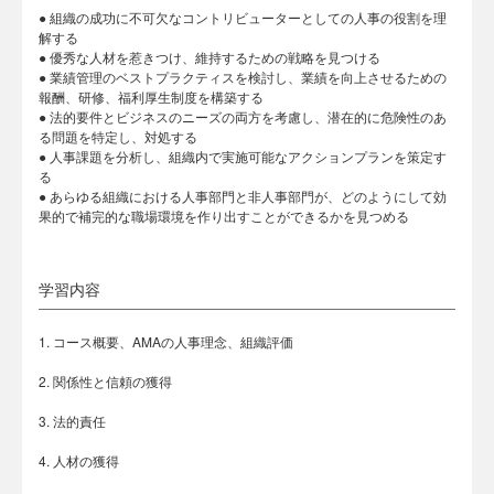
● 組織の成功に不可欠なコントリビューターとしての人事の役割を理
解する
● 優秀な人材を惹きつけ、維持するための戦略を見つける
● 業績管理のベストプラクティスを検討し、業績を向上させるための
報酬、研修、福利厚生制度を構築する
● 法的要件とビジネスのニーズの両方を考慮し、潜在的に危険性のあ
る問題を特定し、対処する
● 人事課題を分析し、組織内で実施可能なアクションプランを策定す
る
● あらゆる組織における人事部門と非人事部門が、どのようにして効
果的で補完的な職場環境を作り出すことができるかを見つめる
学習内容
1. コース概要、AMAの人事理念、組織評価
2. 関係性と信頼の獲得
3. 法的責任
4. 人材の獲得