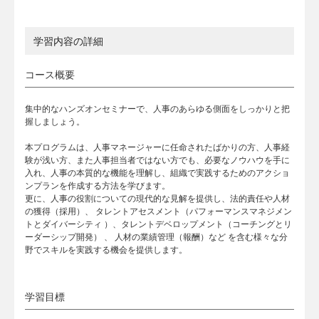
学習内容の詳細
コース概要
集中的なハンズオンセミナーで、人事のあらゆる側面をしっかりと把
握しましょう。
本プログラムは、人事マネージャーに任命されたばかりの方、人事経
験が浅い方、また人事担当者ではない方でも、必要なノウハウを手に
入れ、人事の本質的な機能を理解し、組織で実践するためのアクショ
ンプランを作成する方法を学びます。
更に、人事の役割についての現代的な見解を提供し、法的責任や人材
の獲得（採用）、 タレントアセスメント（パフォーマンスマネジメン
トとダイバーシティ ）、タレントデベロップメント（コーチングとリ
ーダーシップ開発） 、 人材の業績管理（報酬）など を含む様々な分
野でスキルを実践する機会を提供します。
学習目標