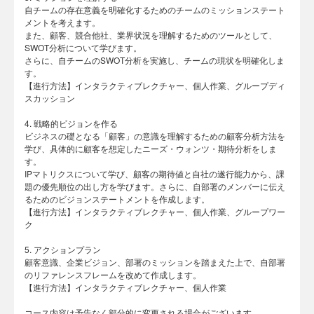
自チームの存在意義を明確化するためのチームのミッションステート
メントを考えます。
また、顧客、競合他社、業界状況を理解するためのツールとして、
SWOT分析について学びます。
さらに、自チームのSWOT分析を実施し、チームの現状を明確化しま
す。
【進行方法】インタラクティブレクチャー、個人作業、グループディ
スカッション
4. 戦略的ビジョンを作る
ビジネスの礎となる「顧客」の意識を理解するための顧客分析方法を
学び、具体的に顧客を想定したニーズ・ウォンツ・期待分析をしま
す。
IPマトリクスについて学び、顧客の期待値と自社の遂行能力から、課
題の優先順位の出し方を学びます。さらに、自部署のメンバーに伝え
るためのビジョンステートメントを作成します。
【進行方法】インタラクティブレクチャー、個人作業、グループワー
ク
5. アクションプラン
顧客意識、企業ビジョン、部署のミッションを踏まえた上で、自部署
のリファレンスフレームを改めて作成します。
【進行方法】インタラクティブレクチャー、個人作業
コース内容は予告なく部分的に変更される場合がございます。