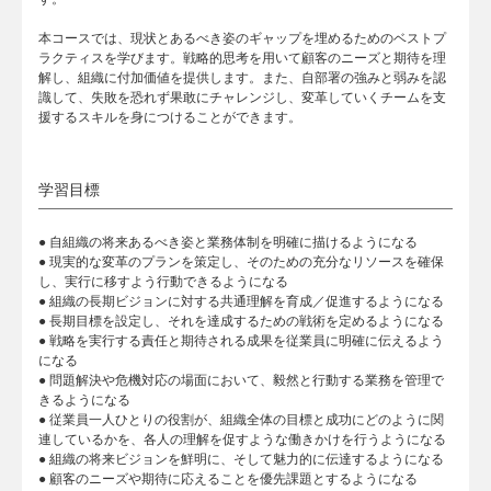
本コースでは、現状とあるべき姿のギャップを埋めるためのベストプ
ラクティスを学びます。戦略的思考を用いて顧客のニーズと期待を理
解し、組織に付加価値を提供します。また、自部署の強みと弱みを認
識して、失敗を恐れず果敢にチャレンジし、変革していくチームを支
援するスキルを身につけることができます。
学習目標
● 自組織の将来あるべき姿と業務体制を明確に描けるようになる
● 現実的な変革のプランを策定し、そのための充分なリソースを確保
し、実行に移すよう行動できるようになる
● 組織の長期ビジョンに対する共通理解を育成／促進するようになる
● 長期目標を設定し、それを達成するための戦術を定めるようになる
● 戦略を実行する責任と期待される成果を従業員に明確に伝えるよう
になる
● 問題解決や危機対応の場面において、毅然と行動する業務を管理で
きるようになる
● 従業員一人ひとりの役割が、組織全体の目標と成功にどのように関
連しているかを、各人の理解を促すような働きかけを行うようになる
● 組織の将来ビジョンを鮮明に、そして魅力的に伝達するようになる
● 顧客のニーズや期待に応えることを優先課題とするようになる