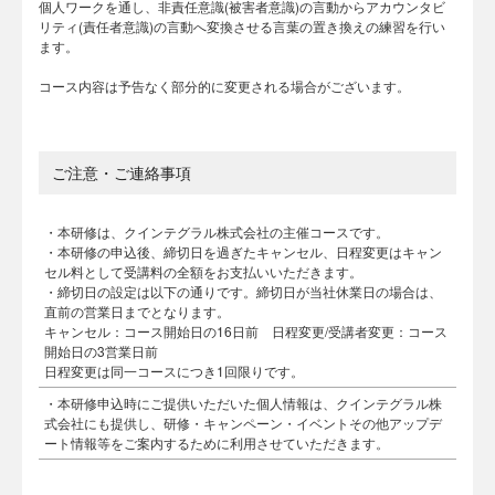
個人ワークを通し、非責任意識(被害者意識)の言動からアカウンタビ
リティ(責任者意識)の言動へ変換させる言葉の置き換えの練習を行い
ます。
コース内容は予告なく部分的に変更される場合がございます。
ご注意・ご連絡事項
・本研修は、クインテグラル株式会社の主催コースです。
・本研修の申込後、締切日を過ぎたキャンセル、日程変更はキャン
セル料として受講料の全額をお支払いいただきます。
・締切日の設定は以下の通りです。締切日が当社休業日の場合は、
直前の営業日までとなります。
キャンセル：コース開始日の16日前 日程変更/受講者変更：コース
開始日の3営業日前
日程変更は同一コースにつき1回限りです。
・本研修申込時にご提供いただいた個人情報は、クインテグラル株
式会社にも提供し、研修・キャンペーン・イベントその他アップデ
ート情報等をご案内するために利用させていただきます。