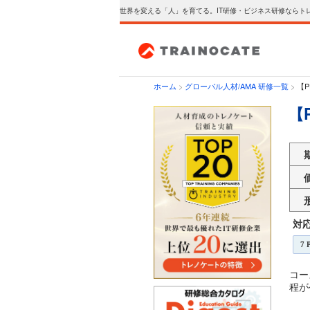
世界を変える「人」を育てる。IT研修・ビジネス研修ならト
ホーム
>
グローバル人材/AMA 研修一覧
>
【
【
対
7
P
コー
程が