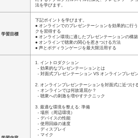
法を学びます。
下記ポイントを学びます。
● オンラインでのプレゼンテーションを効果的に行
クを習得する
学習目標
● オンライン環境に適したプレゼンテーションの構築
● オンラインで聴衆の関心を惹きつける方法
● 声とボディランゲージを最大限活用する
1. イントロダクション

  - 効果的なプレゼンテーションとは

  - 対面式プレゼンテーション VS オンラインプレゼンテーション

2. オンラインプレゼンテーションを対面式に近づける
  - オンラインでは何故退屈か？

  - 聴衆への刺激を増やすテクニック

3. 最適な環境を整える: 準備

  - 場所（周辺環境）

  - デバイスの性能

  - 使用回線の速度

  - ディスプレイ

  - マイク

学習内容