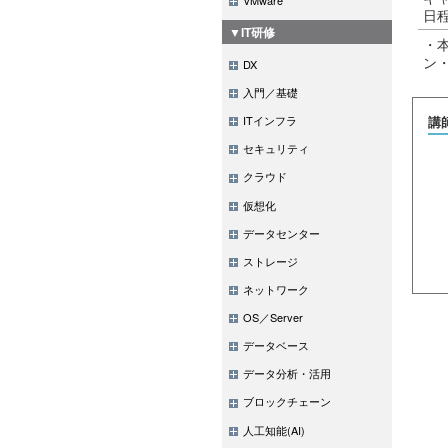
日
▼IT研修
・
ン
DX
入門／基礎
ITインフラ
講
セキュリティ
クラウド
仮想化
データセンター
ストレージ
ネットワーク
OS／Server
データベース
データ分析・活用
ブロックチェーン
人工知能(AI)