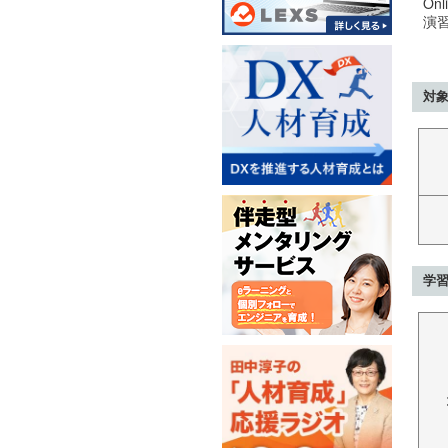
O
演
対
学