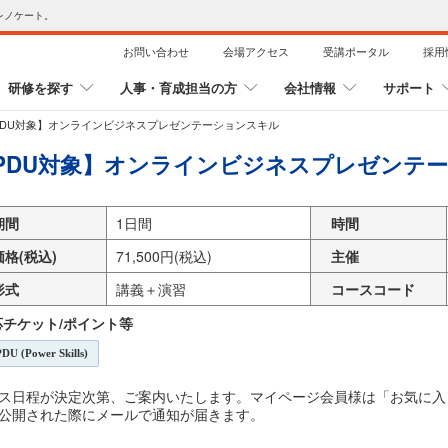
レノケート。
お問い合わせ
会場アクセス
受講ポータル
採用
研修を探す
人事・育成担当の方
会社情報
サポート
PDU対象】オンラインビジネスプレゼンテーションスキル
PDU対象】オンラインビジネスプレゼンテ
期間
1日間
時間
価格(税込)
71,500円(税込)
主催
形式
講義＋演習
コースコード
応チケット/ポイント等
DU (Power Skills)
ス日程が決定次第、ご案内いたします。マイページ会員様は「お気に入
公開された際にメールで通知が届きます。