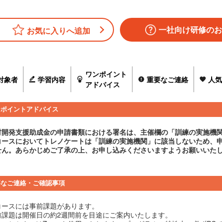
一社向け研修のお
お気に入りへ追加
ワンポイント
対象者
学習内容
重要なご連絡
人気
アドバイス
ンポイントアドバイス
材開発支援助成金の申請書類における署名は、主催欄の「訓練の実施機
コースにおいてトレノケートは「訓練の実施機関」に該当しないため、
せん。あらかじめご了承の上、お申し込みくださいますようお願いいた
要なご連絡・ご確認事項
コースには事前課題があります。
前課題は開催日の約2週間前を目途にご案内いたします。