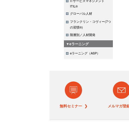
ITサービスマネジメント
ITIL®
グローバル人材
フランクリン・コヴィー(7つ
の習慣®)
階層別／人材開発
▼eラーニング
eラーニング（ASP）
無料セミナー ❯
メルマガ登録