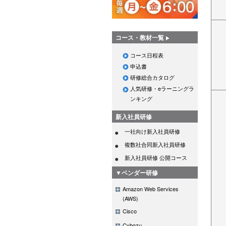
コース・教材一覧
コース日程表
申込書
研修総合カタログ
人気研修・eラーニングラ
ンキング
新入社員研修
一社向け新入社員研修
複数社合同新入社員研修
新入社員研修 公開コース
▼ベンダー研修
Amazon Web Services
(AWS)
Cisco
Cybozu