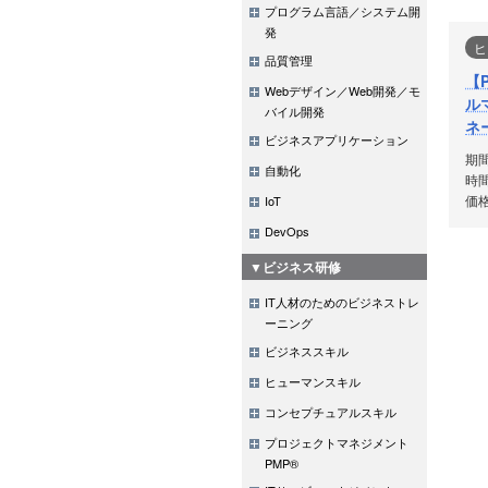
プログラム言語／システム開
発
ヒ
品質管理
【
Webデザイン／Web開発／モ
ル
バイル開発
ネ
ビジネスアプリケーション
期
自動化
時間
価格
IoT
DevOps
▼ビジネス研修
IT人材のためのビジネストレ
ーニング
ビジネススキル
ヒューマンスキル
コンセプチュアルスキル
プロジェクトマネジメント
PMP®