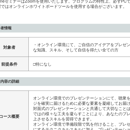
nlineセミナーはZoomを使用いたします。プログラムの特性上、必ずP
習ではオンラインホワイトボードツールを使用する場合がございます。
象者情報
・オンライン環境にて、ご自信のアイデアをプレゼ
対象者
な知識、スキル、そして自信を得たい全ての方
前提条件
□特になし
習内容の詳細
オンライン環境でのプレゼンテーションにて、聴衆
ジを確実に届けるために必要な要素を凝縮してお届
対面式のプレゼンテーションと共通して大切なこと
ではの様々な工夫を凝らすことにより、あなたのプ
コース概要
上させるスキルを習得できます。
オンライン環境で準備段階で気を付けること、プレ
にするテクニクカルスキルに加え、プレゼンテーシ