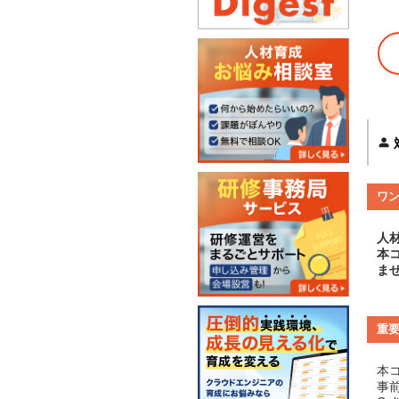
ワ
人
本
ま
重
本
事