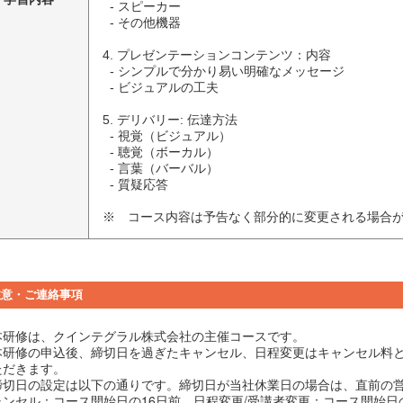
  - スピーカー

  - その他機器

4. プレゼンテーションコンテンツ：内容

  - シンプルで分かり易い明確なメッセージ

  - ビジュアルの工夫

5. デリバリー: 伝達方法

  - 視覚（ビジュアル）

  - 聴覚（ボーカル）

  - 言葉（バーバル）

  - 質疑応答

※　コース内容は予告なく部分的に変更される場合
注意・ご連絡事項
本研修は、クインテグラル株式会社の主催コースです。
本研修の申込後、締切日を過ぎたキャンセル、日程変更はキャンセル料
ただきます。
締切日の設定は以下の通りです。締切日が当社休業日の場合は、直前の
ャンセル：コース開始日の16日前 日程変更/受講者変更：コース開始日