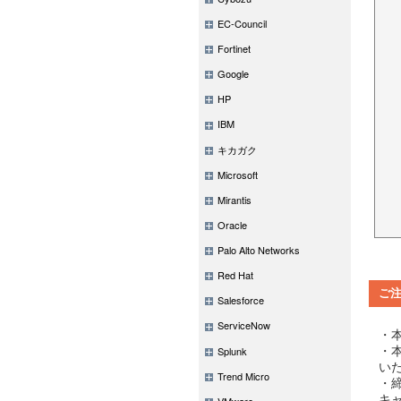
EC-Council
Fortinet
Google
HP
IBM
キカガク
Microsoft
Mirantis
Oracle
Palo Alto Networks
Red Hat
ご
Salesforce
ServiceNow
・
・
Splunk
い
Trend Micro
・
キ
VMware