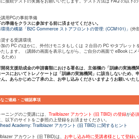
前に接続テストの実施をお願いいたします。テスト方法は FAQ の以下
。
受講用PCの事前準備
下の準備をクラスに参加する前に済ませてください。
環境の構築「B2C Commerce ストアフロントの管理: (CCM101)」
(外
︎推奨する受講環境
参加の PC のほかに、外付けモニタもしくは ２台目の PC やタブレッ
いたします。（講師の画面を表示しながら、ご自分の画面で eBook に
きるため）
材開発支援助成金の申請書類における署名は、主催欄の「訓練の実施機
コースにおいてトレノケートは「訓練の実施機関」に該当しないため、
せん。あらかじめご了承の上、お申し込みくださいますようお願いいた
要なご連絡・ご確認事項
レーニングのご受講には、
Trailblazer アカウント (旧 TBID) の登録
が
必
に、以下のサイトをご参照の上登録をお済ませください。
ilhead Academy: Trailblazer アカウント (旧 TBID) に関するヒント
ilblazer アカウント (旧 TBID)は、
お申し込み時に受講者様として登録い