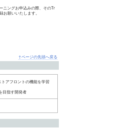
、トレーニングお申込みの際、そのTr
てご登録お願いいたします。
↑ページの先頭へ戻る
erce ストアフロントの機能を学習
得を目指す開発者