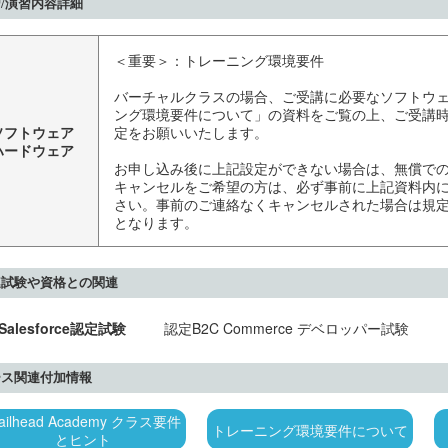
/演習内容詳細
＜重要＞：トレーニング環境要件
バーチャルクラスの場合、ご受講に必要なソフトウ
ング環境要件について」の資料をご覧の上、ご受講時に
ソフトウェア
定をお願いいたします。
ハードウェア
お申し込み後に上記設定ができない場合は、無償で
キャンセルをご希望の方は、必ず事前に上記資料内
さい。事前のご連絡なくキャンセルされた場合は規
となります。
連試験や資格との関連
Salesforce認定試験
認定B2C Commerce デベロッパー試験
ース関連付加情報
railhead Academy クラス要件
トレーニング環境要件について
とヒント