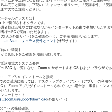
コースにお申込みになる前に、必ず本ページ下部の”ご注意・ご連絡事項
申込み完了と同時に、下記の「キャンセルポリシー」「受講条件」「受
れますのでご注意ください。
バーチャルクラスとは】
eb 上で開催されるクラスです。
受講者様は会社やご自宅のPCからインターネット経由で参加いただきま
講者様のPCで実施いただきます。
下のFAQ(外部サイト)をご確認のうえ、ご準備お願いいたします。
ailhead Academy クラス要件とヒント
(外部サイト)
事前のご確認】
らかじめ以下をご確認をお願い致します。
︎ご受講環境のシステム要件
の FAQ をご覧になり、Zoom のサポートする OS および ブラウザ
Zoom アプリのインストールと接続
C でのご受講に際しては、デスクトップクライアント（アプリ）の利用
 PC に Zoom アプリがインストールされていない場合は、事前にイン
めいたします。
ウンロードサイト
ps://zoom.us/support/download
(外部サイト)
Zoom への接続確認