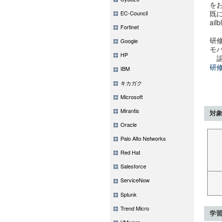
を
既に
EC-Council
ai
Fortinet
研
Google
モ
HP
認証
研修
IBM
キカガク
Microsoft
Mirantis
対
Oracle
Palo Alto Networks
Red Hat
Salesforce
ServiceNow
Splunk
Trend Micro
学
VMware