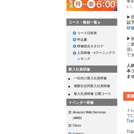
事
い
▶︎
以
コース・教材一覧
研修
コース日程表
​▶
申込書
ご
研修総合カタログ
奨
人気研修・eラーニングラ
で
ンキング
人
新入社員研修
本
ま
一社向け新入社員研修
複数社合同新入社員研修
新入社員研修 公開コース
重
▼ベンダー研修
ト
Amazon Web Services
で
(AWS)
Tra
Cisco
Tra
Cybozu