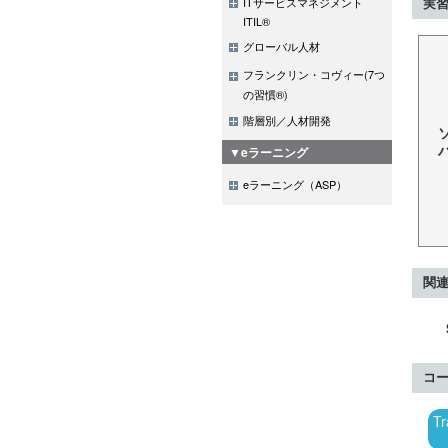
ITサービスマネジメント
実習
ITIL®
グローバル人材
フランクリン・コヴィー(7つ
の習慣®)
階層別／人材開発
▼eラーニング
eラーニング（ASP）
関
コ
T