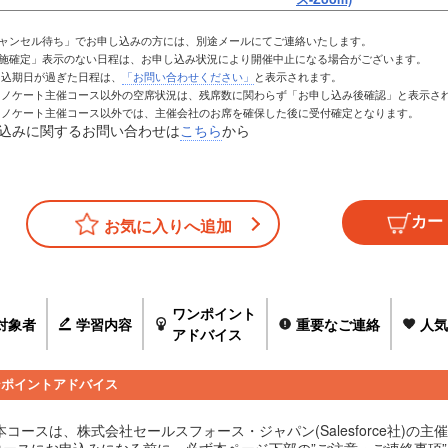
キャンセル待ち」でお申し込みの方には、別途メールにてご連絡いたします。
実施確定」表示のない日程は、お申し込み状況により開催中止になる場合がございます。
お申込期日が過ぎた日程は、
「お問い合わせください」
と表示されます。
トレノケート主催コース以外の空席状況は、残席数に関わらず「お申し込み後確認」と表示さ
トレノケート主催コース以外では、主催会社のお席を確保した後に受付確定となります。
込みに関するお問い合わせは
こちら
から
お気に入りへ追加
ワンポイント
対象者
学習内容
重要なご連絡
人気
アドバイス
ンポイントアドバイス
本コースは、株式会社セールスフォース・ジャパン(Salesforce社)の