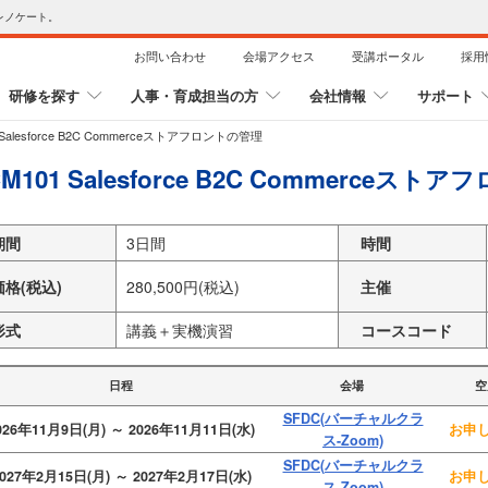
レノケート。
お問い合わせ
会場アクセス
受講ポータル
採用
研修を探す
人事・育成担当の方
会社情報
サポート
 Salesforce B2C Commerceストアフロントの管理
M101 Salesforce B2C Commerceス
期間
3日間
時間
価格(税込)
280,500円(税込)
主催
形式
講義＋実機演習
コースコード
日程
会場
空
SFDC(バーチャルクラ
026年11月9日(月) ～ 2026年11月11日(水)
お申し
ス-Zoom)
SFDC(バーチャルクラ
027年2月15日(月) ～ 2027年2月17日(水)
お申し
ス-Zoom)