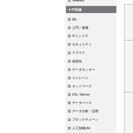
▼IT研修
DX
入門／基礎
ITインフラ
セキュリティ
クラウド
仮想化
データセンター
ストレージ
ネットワーク
OS／Server
データベース
データ分析・活用
ブロックチェーン
人工知能(AI)