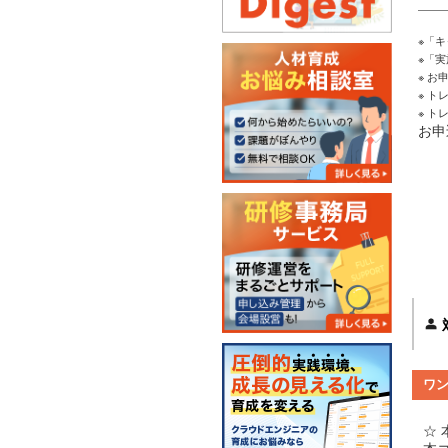
※「
※「
※ 
※ 
※ 
お申
ワ
☆ 