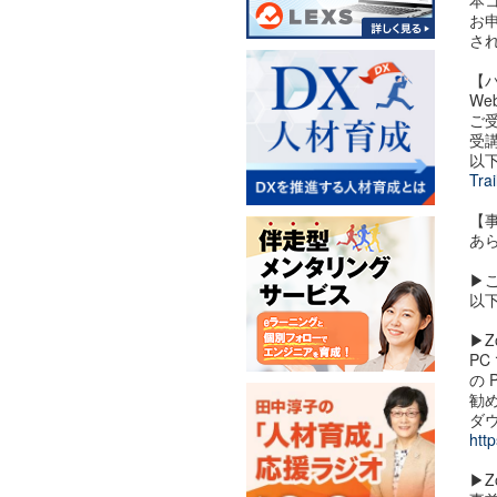
本
お
さ
【
W
ご
受
以
Tr
​【
あ
▶
以下
▶︎
P
の
勧
ダ
htt
▶︎