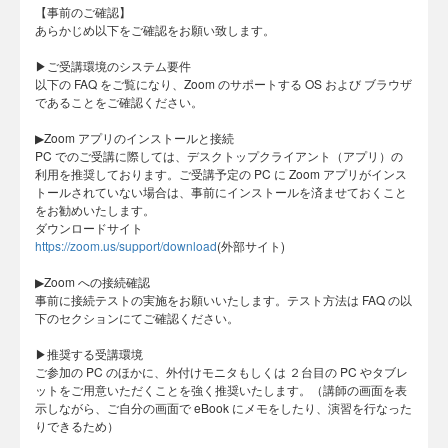
​【事前のご確認】
あらかじめ以下をご確認をお願い致します。
▶︎ご受講環境のシステム要件
以下の FAQ をご覧になり、Zoom のサポートする OS および ブラウザ
であることをご確認ください。
▶︎Zoom アプリのインストールと接続
PC でのご受講に際しては、デスクトップクライアント（アプリ）の
利用を推奨しております。ご受講予定の PC に Zoom アプリがインス
トールされていない場合は、事前にインストールを済ませておくこと
をお勧めいたします。
ダウンロードサイト
https://zoom.us/support/download
(外部サイト)
▶︎Zoom への接続確認
事前に接続テストの実施をお願いいたします。テスト方法は FAQ の以
下のセクションにてご確認ください。
​▶︎推奨する受講環境
ご参加の PC のほかに、外付けモニタもしくは ２台目の PC やタブレ
ットをご用意いただくことを強く推奨いたします。（講師の画面を表
示しながら、ご自分の画面で eBook にメモをしたり、演習を行なった
りできるため）