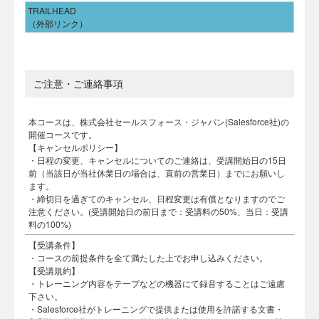
TRAILHEAD
（外部リンク）
ご注意・ご連絡事項
本コースは、株式会社セールスフォース・ジャパン(Salesforce社)の
開催コースです。
【キャンセルポリシー】
・日程の変更、キャンセルについてのご連絡は、受講開始日の15日
前（当該日が当社休業日の場合は、直前の営業日）までにお願いし
ます。
・締切日を過ぎてのキャンセル、日程変更は有償となりますのでご
注意ください。(受講開始日の前日まで：受講料の50%、当日：受講
料の100%)
【受講条件】
・コースの前提条件を全て満たした上でお申し込みください。
【受講規約】
・トレーニング内容をテープなどの機器にて録音することはご遠慮
下さい。
・Salesforce社がトレーニングで提供または使用を許諾する文書・