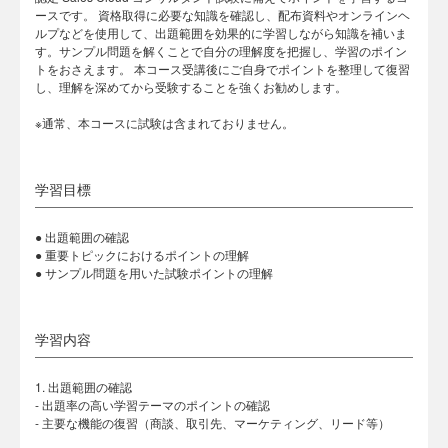
ースです。 資格取得に必要な知識を確認し、配布資料やオンラインヘ
ルプなどを使用して、出題範囲を効果的に学習しながら知識を補いま
す。サンプル問題を解くことで自分の理解度を把握し、学習のポイン
トをおさえます。 本コース受講後にご自身でポイントを整理して復習
し、理解を深めてから受験することを強くお勧めします。
※通常、本コースに試験は含まれておりません。
学習目標
● 出題範囲の確認
● 重要トピックにおけるポイントの理解
● サンプル問題を用いた試験ポイントの理解
学習内容
1. 出題範囲の確認
- 出題率の高い学習テーマのポイントの確認
- 主要な機能の復習（商談、取引先、マーケティング、リード等）