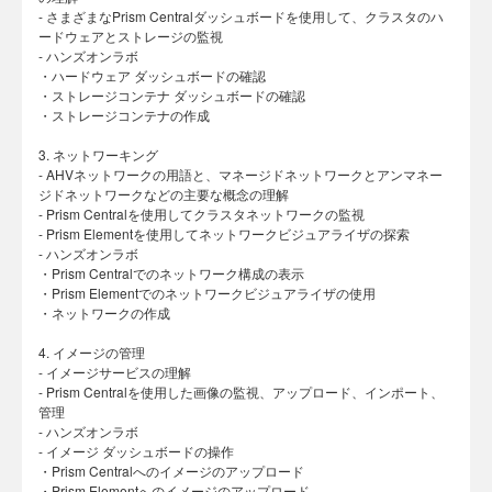
- さまざまなPrism Centralダッシュボードを使用して、クラスタのハ
ードウェアとストレージの監視
- ハンズオンラボ
・ハードウェア ダッシュボードの確認
・ストレージコンテナ ダッシュボードの確認
・ストレージコンテナの作成
3. ネットワーキング
- AHVネットワークの用語と、マネージドネットワークとアンマネー
ジドネットワークなどの主要な概念の理解
- Prism Centralを使用してクラスタネットワークの監視
- Prism Elementを使用してネットワークビジュアライザの探索
- ハンズオンラボ
・Prism Centralでのネットワーク構成の表示
・Prism Elementでのネットワークビジュアライザの使用
・ネットワークの作成
4. イメージの管理
- イメージサービスの理解
- Prism Centralを使用した画像の監視、アップロード、インポート、
管理
- ハンズオンラボ
- イメージ ダッシュボードの操作
・Prism Centralへのイメージのアップロード
・Prism Elementへのイメージのアップロード