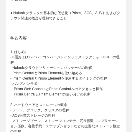
● Nutanixクラスタの基本的な仮想化（Prism、AOS、AHV）およびク
ラウド関連の概念が理解できること
学習内容
1. はじめに
- 3層およびハイパーコンバージドインフラストラクチャ（HCI）の理
解
- Nutanixクラウドソリューションパッケージの理解
- Prism CentralとPrism Elementを使い始める
- Prism CentralとPrism Elementを使用するタイミングの理解
- ハンズオンラボ
・Prism Web ConsoleとPrism Centralへのアクセスと操作
・Prism CentralとPrism Elementの使い分けの判断
2. ハードウェアとストレージの概念
- ノード、ブロック、クラスタの理解
- AOS分散ストレージの理解
- ストレージプール、ストレージコンテナ、冗長係数、レプリケーシ
ョン係数、容量予約、スナップショットなどの主要なストレージ概念
の理解