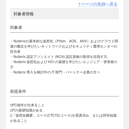
↑ページの先頭へ戻る
対象者情報
対象者
・Nutanixの基本的な仮想化（Prism、AOS、AHV）およびクラウド関
連の概念を学びたいネットワークおよびセキュリティ運用センターの
担当者
・Nutanix 認定アソシエイト (NCA) 認定資格の取得を目指す方。
・Nutanix 仮想化および HCI の基礎を学びたいエンジニア・管理者の
方
・Nutanix 導入を検討中の IT 部門・パートナー企業の方々
前提条件
□PC操作が出来ること
□ITの基礎知識がある
□「仮想化概要」コース(CTCT社コース)を受講済み、または同等知識
があること