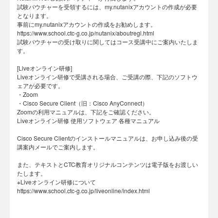
試験バウチャーを受領するには、my.nutanixアカウントの作成が必要
となります。
事前にmy.nutanixアカウントの作成をお勧めします。
https://www.school.ctc-g.co.jp/nutanix/aboutregi.html
試験バウチャーの受け取りに関してはコース受講中にご案内いたしま
す。
[Liveオンライン研修]
Liveオンライン研修で受講される場合、ご受講の際、下記のソフトウ
ェアが必要です。
・Zoom
・Cisco Secure Client（旧：Cisco AnyConnect）
Zoomの利用マニュアルは、下記をご確認ください。
Liveオンライン研修 使用ソフトウェア 各種マニュアル
Cisco Secure Clientのインストールマニュアルは、お申し込み後の受
講案内メールでご案内します。
また、テキストとCTC教育オリジナルコンテンツは電子版をお渡しい
たします。
※Liveオンライン研修について
https://www.school.ctc-g.co.jp/liveonline/index.html