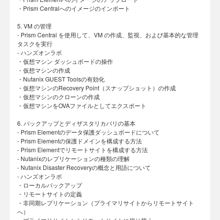
・Prism Centralへのイメージのインポート
5. VM の管理
- Prism Central を使用して、VM の作成、監視、および基本的な管理
タスクを実行
- ハンズオンラボ
・仮想マシン ダッシュボードの操作
・仮想マシンの作成
・Nutanix GUEST Toolsの有効化
・仮想マシンのRecovery Point（スナップショット）の作成
・仮想マシンのクローンの作成
・仮想マシンをOVAファイルとしてエクスポート
6. バックアップとディザスタリカバリの基本
- Prism Elementのデータ保護ダッシュボードについて
- Prism Elementの保護ドメインを構成する方法
- Prism Elementでリモートサイトを構成する方法
- Nutanixのレプリケーションの種類の理解
- Nutanix Disaster Recoveryの概念と用語について
- ハンズオンラボ
・ローカルバックアップ
・リモートサイトの定義
・非同期レプリケーション（プライマリサイトからリモートサイト
へ）