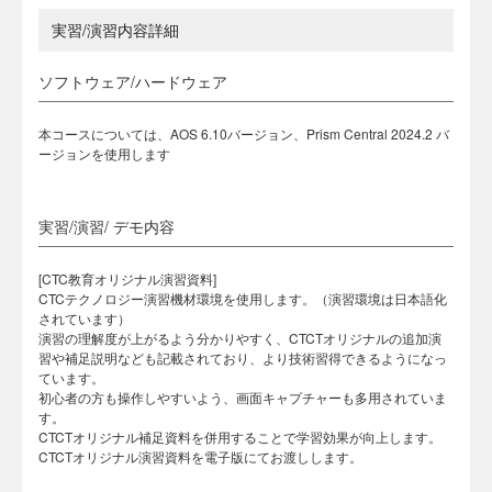
実習/演習内容詳細
ソフトウェア/ハードウェア
本コースについては、AOS 6.10バージョン、Prism Central 2024.2 バ
ージョンを使用します
実習/演習/ デモ内容
[CTC教育オリジナル演習資料]
CTCテクノロジー演習機材環境を使用します。（演習環境は日本語化
されています）
演習の理解度が上がるよう分かりやすく、CTCTオリジナルの追加演
習や補足説明なども記載されており、より技術習得できるようになっ
ています。
初心者の方も操作しやすいよう、画面キャプチャーも多用されていま
す。
CTCTオリジナル補足資料を併用することで学習効果が向上します。
CTCTオリジナル演習資料を電子版にてお渡しします。