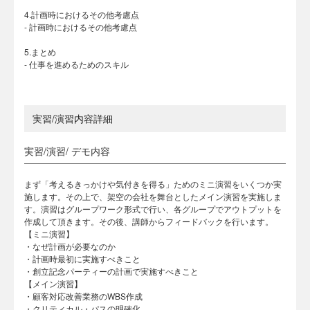
4.計画時におけるその他考慮点
- 計画時におけるその他考慮点
5.まとめ
- 仕事を進めるためのスキル
実習/演習内容詳細
実習/演習/ デモ内容
まず「考えるきっかけや気付きを得る」ためのミニ演習をいくつか実
施します。その上で、架空の会社を舞台としたメイン演習を実施しま
す。演習はグループワーク形式で行い、各グループでアウトプットを
作成して頂きます。その後、講師からフィードバックを行います。
【ミニ演習】
・なぜ計画が必要なのか
・計画時最初に実施すべきこと
・創立記念パーティーの計画で実施すべきこと
【メイン演習】
・顧客対応改善業務のWBS作成
・クリティカル・パスの明確化