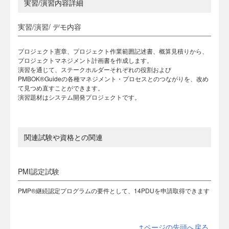
実習/演習内容詳細
実習/演習/ デモ内容
プロジェクト憲章、プロジェクト作業範囲記述書、概算見積りから、
プロジェクトマネジメント計画書を作成します。
演習を通じて、ステークホルダーそれぞれの役割および
PMBOK®Guideの各種マネジメント・プロセスとのつながりを、改め
て見つめ直すことができます。
演習題材はシステム開発プロジェクトです。
関連試験や資格との関連
PMI認定試験
PMP®継続認定プログラムの要件として、14PDUを申請取得できます
↑ページの先頭へ戻る