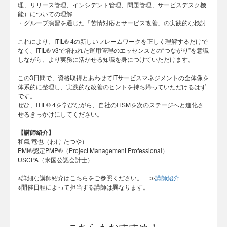
理、リリース管理、インシデント管理、問題管理、サービスデスク機
能）についての理解
・グループ演習を通じた「苦情対応とサービス改善」の実践的な検討
これにより、ITIL® 4の新しいフレームワークを正しく理解するだけで
なく、ITIL® v3で培われた運用管理のエッセンスとの“つながり”を意識
しながら、より実務に活かせる知識を身につけていただけます。
この3日間で、資格取得とあわせてITサービスマネジメントの全体像を
体系的に整理し、実践的な改善のヒントを持ち帰っていただけるはず
です。
ぜひ、ITIL® 4を学びながら、自社のITSMを次のステージへと進化さ
せるきっかけにしてください。
【講師紹介】
和氣 竜也（わけ たつや）
PMI®認定PMP®（Project Management Professional）
USCPA（米国公認会計士）
※詳細な講師紹介はこちらをご参照ください。 ≫
講師紹介
※開催日程によって担当する講師は異なります。