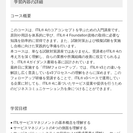
学習内容の詳細
コース概要
このコースは、ITIL® 4のコアコンセプトを学ぶための入門講座です。
原則や用語を体系的に学び、ITIL® 4 Foundation資格の取得に必要な
知識を効率的に習得できます。また、試験対策および模擬試験を実施
し合格に向けた実践的な準備を行います。
本コースは、単なる試験対策講座ではありません。受講者がITIL® 4の
考え方を深く理解し、自らの業務や所属組織の改善に役立てられるよ
う、ITIL® 4ガイダンス書籍を基に設計されています。
最終日に実施する「ITSMフォローアップ」では、ITIL® v3との違いを
解説し広く普及しているv3プロセスへの理解をさらに深めます。この
フォローアップ研修を受講することで、ITIL® v3ベースで運用してい
る企業に対しても、ITIL® 4に基づいたサービス提案や提供を行うため
のビジネスコミュニケーション力を身につけることができます。
学習目標
● ITILサービスマネジメントの基本概念を理解する
● サービスマネジメントの4つの側面を理解する
● サービスバリューシステムの目的および構成要素を理解し、サービ