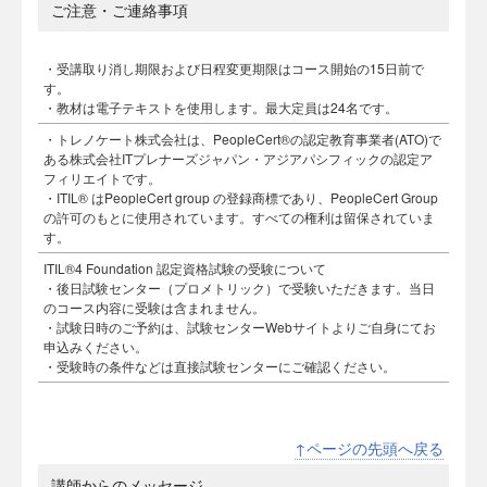
ご注意・ご連絡事項
・受講取り消し期限および日程変更期限はコース開始の15日前で
す。
・教材は電子テキストを使用します。最大定員は24名です。
・トレノケート株式会社は、PeopleCert®の認定教育事業者(ATO)で
ある株式会社ITプレナーズジャパン・アジアパシフィックの認定ア
フィリエイトです。
・ITIL® はPeopleCert group の登録商標であり、PeopleCert Group
の許可のもとに使用されています。すべての権利は留保されていま
す。
ITIL®4 Foundation 認定資格試験の受験について
・後日試験センター（プロメトリック）で受験いただきます。当日
のコース内容に受験は含まれません。
・試験日時のご予約は、試験センターWebサイトよりご自身にてお
申込みください。
・受験時の条件などは直接試験センターにご確認ください。
↑ページの先頭へ戻る
講師からのメッセージ