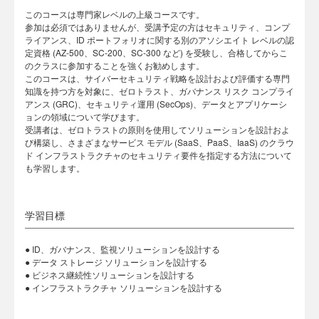
このコースは専門家レベルの上級コースです。
参加は必須ではありませんが、受講予定の方はセキュリティ、コンプ
ライアンス、ID ポートフォリオに関する別のアソシエイト レベルの認
定資格 (AZ-500、SC-200、SC-300 など) を受験し、合格してからこ
のクラスに参加することを強くお勧めします。
このコースは、サイバーセキュリティ戦略を設計および評価する専門
知識を持つ方を対象に、ゼロトラスト、ガバナンス リスク コンプライ
アンス (GRC)、セキュリティ運用 (SecOps)、データとアプリケーシ
ョンの領域について学びます。
受講者は、ゼロトラストの原則を使用してソリューションを設計およ
び構築し、さまざまなサービス モデル (SaaS、PaaS、IaaS) のクラウ
ド インフラストラクチャのセキュリティ要件を指定する方法について
も学習します。
学習目標
● ID、ガバナンス、監視ソリューションを設計する
● データ ストレージ ソリューションを設計する
● ビジネス継続性ソリューションを設計する
● インフラストラクチャ ソリューションを設計する