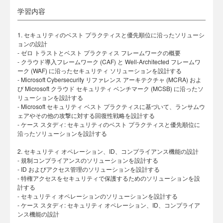
学習内容
1. セキュリティのベスト プラクティスと優先順位に沿ったソリューシ
ョンの設計
- ゼロ トラストとベスト プラクティス フレームワークの概要
- クラウド導入フレームワーク (CAF) と Well-Architected フレームワ
ーク (WAF) に沿ったセキュリティ ソリューションを設計する
- Microsoft Cybersecurity リファレンス アーキテクチャ (MCRA) およ
び Microsoft クラウド セキュリティ ベンチマーク (MCSB) に沿ったソ
リューションを設計する
- Microsoft セキュリティ ベスト プラクティスに基づいて、ランサムウ
ェアやその他の攻撃に対する回復性戦略を設計する
- ケース スタディ: セキュリティのベスト プラクティスと優先順位に
沿ったソリューションを設計する
2. セキュリティ オペレーション、ID、コンプライアンス機能の設計
- 規制コンプライアンスのソリューションを設計する
- ID およびアクセス管理のソリューションを設計する
- 特権アクセスをセキュリティで保護するためのソリューションを設
計する
- セキュリティ オペレーションのソリューションを設計する
- ケース スタディ: セキュリティ オペレーション、ID、コンプライア
ンス機能の設計