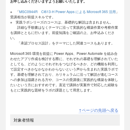
お申し込みくださいますようお願いいたします。
※ 「
MSC0944R CI613-H Power Apps による Microsoft 365 活用
」
受講相当が前提スキルです。
※ 実践ラボシリーズのコースは、基礎的な解説は含まれません。
詳細な手順書はなくテーマに沿って実践的な構築作業や考察作業
を講師とともに行います。前提知識をご確認の上、お申込みくださ
い。
「承認プロセス設計」をテーマにした関連コースもあります。
Microsoft 365 環境を前提に Power Apps、Power Automate を組み合
わせたアプリ作成を検討する際に、それぞれの基礎を理解されていた
としても、どのようにそれぞれをつなげるべきか、どの機能を利用し
て設定すべきかなかなかわからないという声から生まれた実践ラボで
す。基礎を理解されており、カリキュラムに沿って解説が進むコース
への参加は躊躇される方や、コースの受講後に実践的な構築を体験し
たいという方におすすめです。直近で講師が実案件で対応した経験を
もとに実践的な題材をラボの課題として用意します。
↑ページの先頭へ戻る
対象者情報