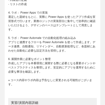
- リストの作成
4. ラボ： Power Apps での実装
選定した題材をもとに、実際に Power Apps を使ったアプリ作成を実
習形式で行います。業務ロジックの実装部分に集中して効率的に確認
いただけるよう、デザインのベースはテンプレートとして用意しま
す。
5. ラボ： Power Automate での自動化処理の組み込み
アプリと連携するフローを Power Automate を使って作成します。デ
ータ連携、自動通知、リマインダー、自動更新処理など、各題材にあ
わせた自動化に必要な設定方法を習得します。
6. 展開作業に必要なポイント整理
作成したアプリを本番環境に展開する際に必要となる重要ポイントや
ベストプラクティスを整理します。安定的にアプリを運用するために
必要な事項を確認します。
※ コース内容やラボ内容は予告なしに変更される可能性がございま
す。
実習/演習内容詳細