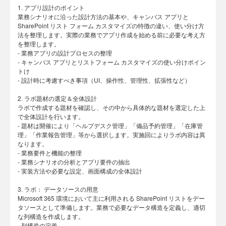
1. アプリ設計のポイント
業務シナリオに沿った設計方法の基本や、キャンバス アプリと
SharePoint リスト フォーム カスタマイズの特徴の違い、使い分け方
法を整理します。実際の業務でアプリ作成を始める前に必要な考え方
を整理します。
- 業務アプリの設計プロセスの整理
- キャンバス アプリとリストフォーム カスタマイズの使い分けポイン
トけ
- 設計時に考慮すべき事項（UI、操作性、管理性、拡張性など）
2. ラボ題材の選定＆全体設計
ラボで作成する題材を確認し、その中から具体的な題材を選定した上
で全体設計を行います。
- 題材は開催により「ヘルプデスク管理」「備品予約管理」「在庫管
理」「作業報告管理」等から選択します。実施回によりラボ内容は異
なります。
- 業務要件と機能の整理
- 業務シナリオの分析とアプリ要件の抽出
- 実装方法や必要な設定、画面構成の全体設計
3. ラボ： データソースの用意
Microsoft 365 環境において主に利用される SharePoint リストをデー
タソースとして準備します。業務で必要なデータ構造を定義し、適切
な列構造を作成します。
- 列構造の定義