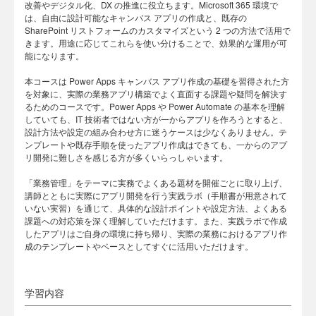
改善やデジタル化、DX の推進に役立ちます。Microsoft 365 環境で
は、自由に設計可能なキャンバス アプリの作成と、既存の
SharePoint リストフォームのカスタマイズという 2 つの方法で活用で
きます。用途に応じてこれらを使い分けることで、効果的な運用が可
能になります。
本コースは Power Apps キャンバス アプリ作成の基礎を習得された方
を対象に、実際の業務アプリ構築でよく直面する課題や疑問を解決す
るためのコースです。Power Apps や Power Automate の基本を理解
していても、IT 技術者ではない方が一からアプリを作ろうとすると、
設計方法や設定の組み合わせ方に迷うケースは少なくありません。テ
ンプレートや既存手順を使ったアプリ作成はできても、一からのアプ
リ開発に難しさを感じる方が多くいらっしゃいます。
「業務管理」をテーマに実務でよくある題材を開催ごとに取り上げ、
講師とともに実際にアプリ開発を行う実践ラボ（手順書が用意されて
いない実習）を通じて、具体的な設計ポイントや設定方法、よくある
課題への対応策を深く理解していただけます。また、実践ラボで作成
したアプリはご自身の環境に持ち帰り、実際の業務におけるアプリ作
成のテンプレートやベースとしてすぐに活用いただけます。
学習内容