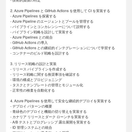
2. Azure Pipelines と GitHub Actions を使用して CI を実装する
- Azure Pipelines を探索する
- Azure Pipeline のエージェントとプールを管理する
- パイプラインとコンカレンシーについて説明する
- パイプライン戦略を設計して実装する
- Azure Pipelines との統合
- GitHub Actions の導入
- GitHub Actions との継続的インテグレーションについて学習する
- コンテナーのビルド戦略を設計する
3. リリース戦略の設計と実装
- リリース パイプラインを作成する
- リリース戦略に関する推奨事項を確認する
- 環境の構成とプロビジョニング
- タスクとテンプレートの管理とモジュール化
- 正常性の検査を自動化する
4. Azure Pipelines を使用して安全な継続的デプロイを実装する
- デプロイ パターンの概要
- 青緑色のデプロイと機能の切り替えを実装する
- カナリア リリースとダーク ローンチを実装する
- A/B テストとプログレッシブ 露出展開を実装する
- ID 管理システムとの統合