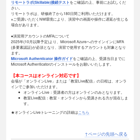
リモートラボ(Skillable)接続テスト
をご確認の上、事前にお試しくだ
さい。
リモートラボは、研修終了から180日間ご利用いただけます。
※ご受講いただくNW環境により、演習中の画面や操作に遅延が生じる
場合があります。
●演習用アカウントのMFAについて
2025年(10月以降予定)より、Microsoft AzureへのサインインにMFA
(多要素認証)が必須となり、演習で使用するアカウントも対象となり
ます。
Microsoft Authenticator 操作ガイド
をご確認の上、受講当日までに
Microsoft Authenticatorのインストールをお願いいたします。
【本コースはオンライン対応です】
会場が「オンラインLive」または「教室Live配信」の日程は、オンラ
インでご参加いただけます。
オンラインLive：受講者の方はオンラインのみとなります。
教室Live配信：教室・オンラインから受講される方が混在しま
す。
★オンラインLiveトレーニングの詳細は
こちら
↑ページの先頭へ戻る