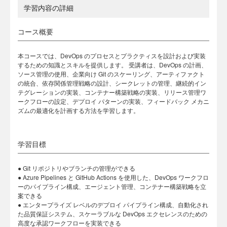
学習内容の詳細
コース概要
本コースでは、DevOps のプロセスとプラクティスを設計および実装
するための知識とスキルを提供します。 受講者は、DevOps の計画、
ソース管理の使用、企業向け Git のスケーリング、アーティファクト
の統合、依存関係管理戦略の設計、シークレットの管理、継続的イン
テグレーションの実装、コンテナー構築戦略の実装、リリース管理ワ
ークフローの設定、デプロイ パターンの実装、フィードバック メカニ
ズムの最適化を計画する方法を学習します。
学習目標
● Git リポジトリやブランチの管理ができる
● Azure Pipelines と GitHub Actions を使用した、DevOps ワークフロ
ーのパイプライン構成、エージェント管理、コンテナー構築戦略を立
案できる
● エンタープライズ レベルのデプロイ パイプライン構成、自動化され
た品質保証システム、スケーラブルな DevOps エクセレンスのための
高度な承認ワークフローを実装できる