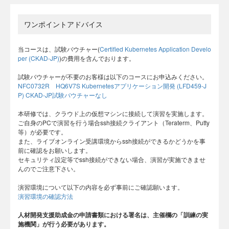
ワンポイントアドバイス
当コースは、試験バウチャー(
Certified Kubernetes Application Develo
per (CKAD-JP)
)の費用を含んでおります。
試験バウチャーが不要のお客様は以下のコースにお申込みください。
NFC0732R HQ6V7S Kubernetesアプリケーション開発 (LFD459-J
P) CKAD-JP試験バウチャーなし
本研修では、クラウド上の仮想マシンに接続して演習を実施します。
ご自身のPCで演習を行う場合ssh接続クライアント（Teraterm、Putty
等）が必要です。
また、ライブオンライン受講環境からssh接続ができるかどうかを事
前に確認をお願いします。
セキュリティ設定等でssh接続ができない場合、演習が実施できませ
んのでご注意下さい。
演習環境について以下の内容を必ず事前にご確認願います。
演習環境の確認方法
人材開発支援助成金の申請書類における署名は、主催欄の「訓練の実
施機関」が行う必要があります。