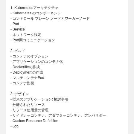
1. Kubernetesアーキテクチャ
- Kubernetes のコンポーネント
- コントロール プレーン ノードとワーカーノード
- Pod
- Service
- ネットワーク設定
- Pod間コミュニケーション
2. ビルド
- コンテナのオプション
- アプリケーションのコンテナ化
- Dockerfileの作成
- Deploymentの作成
- マルチコンテナPod
- コンテナ監視
3. デザイン
- 従来のアプリケーション: 検討事項
- 分離されたリソース
- リソース使用量の管理
- サイドカーコンテナ、アダプターコンテナ、アンバサダー
- Custom Resource Definition
- Job