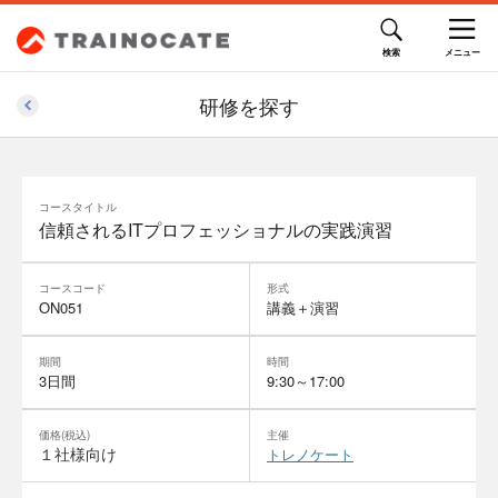
研修を探す
コースタイトル
信頼されるITプロフェッショナルの実践演習
コースコード
形式
ON051
講義＋演習
期間
時間
3日間
9:30～17:00
価格(税込)
主催
１社様向け
トレノケート