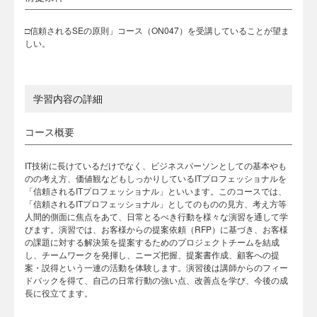
□信頼されるSEの原則」コース（ON047）を受講していることが望ま
しい。
学習内容の詳細
コース概要
IT技術に長けているだけでなく、ビジネスパーソンとしての基本やも
のの考え方、価値観などもしっかりしているITプロフェッショナルを
「信頼されるITプロフェッショナル」といいます。このコースでは、
「信頼されるITプロフェッショナル」としてのものの見方、考え方等
人間的側面に焦点をあて、日常とるべき行動を様々な演習を通して学
びます。演習では、お客様からの提案依頼（RFP）に基づき、お客様
の課題に対する解決策を提案するためのプロジェクトチームを結成
し、チームワークを発揮し、ニーズ把握、提案書作成、顧客への提
案・説得という一連の活動を体験します。演習後は講師からのフィー
ドバックを得て、自己の日常行動の強い点、改善点を学び、今後の成
長に役立てます。