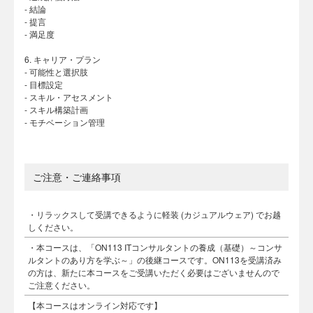
- 結論
- 提言
- 満足度
6. キャリア・プラン
- 可能性と選択肢
- 目標設定
- スキル・アセスメント
- スキル構築計画
- モチベーション管理
ご注意・ご連絡事項
・リラックスして受講できるように軽装 (カジュアルウェア) でお越
しください。
・本コースは、「ON113 ITコンサルタントの養成（基礎）～コンサ
ルタントのあり方を学ぶ～」の後継コースです。ON113を受講済み
の方は、新たに本コースをご受講いただく必要はございませんので
ご注意ください。
【本コースはオンライン対応です】