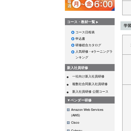
コース・教材一覧
学
コース日程表
申込書
研修総合カタログ
人気研修・eラーニングラ
ンキング
新入社員研修
一社向け新入社員研修
複数社合同新入社員研修
新入社員研修 公開コース
▼ベンダー研修
Amazon Web Services
(AWS)
Cisco
Cybozu