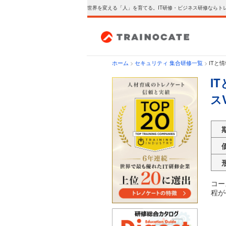
世界を変える「人」を育てる。IT研修・ビジネス研修ならト
ホーム
>
セキュリティ 集合研修一覧
>
ITと
I
スV
コー
程が