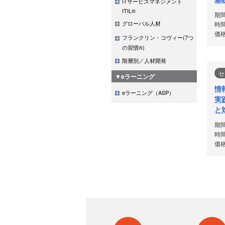
ITサービスマネジメント
ITIL®
期
グローバル人材
時間
価格
フランクリン・コヴィー(7つ
の習慣®)
階層別／人材開発
セ
▼eラーニング
情
eラーニング（ASP）
実
と
期
時間
価格