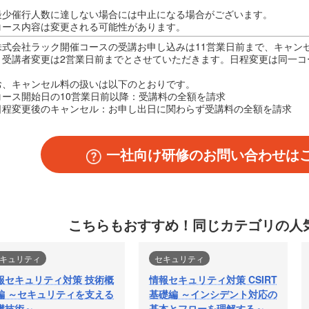
最少催行人数に達しない場合には中止になる場合がございます。
コース内容は変更される可能性があります。
株式会社ラック開催コースの受講お申し込みは11営業日前まで、キャンセ
、受講者変更は2営業日前までとさせていただきます。日程変更は同一コ
お、キャンセル料の扱いは以下のとおりです。
コース開始日の10営業日前以降：受講料の全額を請求
日程変更後のキャンセル：お申し出日に関わらず受講料の全額を請求
一社向け研修のお問い合わせは
こちらもおすすめ！
同じカテゴリの人
キュリティ
セキュリティ
報セキュリティ対策 技術概
情報セキュリティ対策 CSIRT
編 ～セキュリティを支える
基礎編 ～インシデント対応の
礎技術～
基本とフローを理解する～