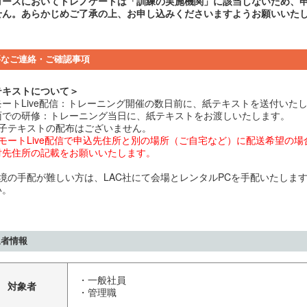
コースにおいてトレノケートは「訓練の実施機関」に該当しないため、
せん。あらかじめご了承の上、お申し込みくださいますようお願いいた
要なご連絡・ご確認事項
テキストについて＞
モートLive配信：トレーニング開催の数日前に、紙テキストを送付いた
面での研修：トレーニング当日に、紙テキストをお渡しいたします。
電子テキストの配布はございません。
リモートLive配信で申込先住所と別の場所（ご自宅など）に配送希望の
付先住所の記載をお願いいたします。
環境の手配が難しい方は、LAC社にて会場とレンタルPCを手配いたします
い。
象者情報
・一般社員
対象者
・管理職