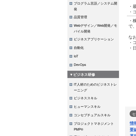
プログラム言語／システム開
・
発
・
品質管理
・
Webデザイン／Web開発／モ
で
バイル開発
な
ビジネスアプリケーション
・
・
自動化
IoT
DevOps
▼ビジネス研修
IT人材のためのビジネストレ
ーニング
ビジネススキル
ヒューマンスキル
セ
コンセプチュアルスキル
情
プロジェクトマネジメント
要
PMP®
基