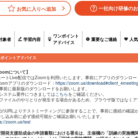
一社向け研修のお
お気に入りへ追加
ワンポイント
対象者
学習内容
重要なご連絡
人気
アドバイス
ンポイントアドバイス
oomについて】
モートLive配信ではZoomを利用いたします。事前にアプリのダウンロ
Zoomアプリのダウンロード：
https://zoom.us/download#client_4meetin
事前に最新版のダウンロードをお願いします。
システム要件につきましては
こちら
をご確認ください。
ファイルのやりとりが発生する場合があるため、ブラウザ版ではなくア
記のURLよりテストミーティングに参加することで、事前に接続の確認
申し込み前に必ず接続可能かご確認お願いいたします。
s://zoom.us/test
材開発支援助成金の申請書類における署名は、主催欄の「訓練の実施機