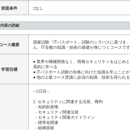
前提条件
□なし
習内容の詳細
国家試験「ITパスポート」試験のシラバスに基づき
コース概要
ん、IT全般の知識・技術の基礎が身につくコースで
● 業界や職種関係なく、情報セキュリティをはじめと
系的に学べる
学習目標
● ITパスポート試験の合格に向けた知識を学ぶこと
● 他の上級コース受講に必須の知識・技術を得られる
--1日目--

1. セキュリティに関連する法規、権利

  - 知的財産権

  - セキュリティ関連法規

  - セキュリティ関連ガイドライン

  - 標準化関連

  - 組織規範
