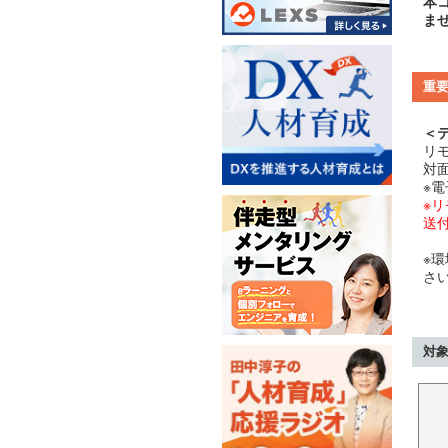
本
ま
重
＜
リ
対
※
※
送
※
さ
対