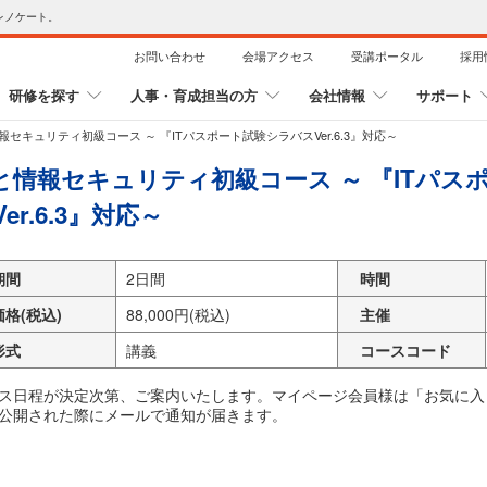
レノケート。
お問い合わせ
会場アクセス
受講ポータル
採用
研修を探す
人事・育成担当の方
会社情報
サポート
情報セキュリティ初級コース ～ 『ITパスポート試験シラバスVer.6.3』対応～
Tと情報セキュリティ初級コース ～ 『ITパ
er.6.3』対応～
期間
2日間
時間
価格(税込)
88,000円(税込)
主催
形式
講義
コースコード
ス日程が決定次第、ご案内いたします。マイページ会員様は「お気に入
公開された際にメールで通知が届きます。