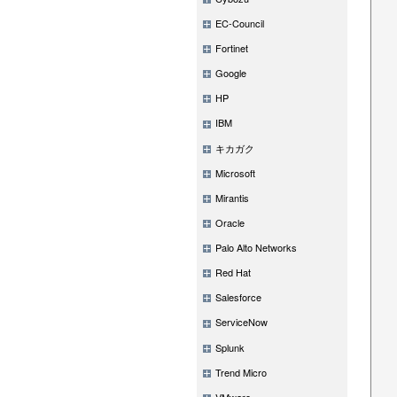
EC-Council
Fortinet
Google
HP
IBM
キカガク
Microsoft
Mirantis
Oracle
Palo Alto Networks
Red Hat
Salesforce
ServiceNow
Splunk
Trend Micro
VMware