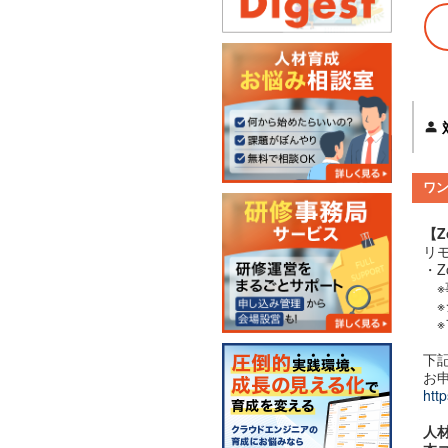
ワ
【Z
リ
・
※
※
※
下
お
http
人