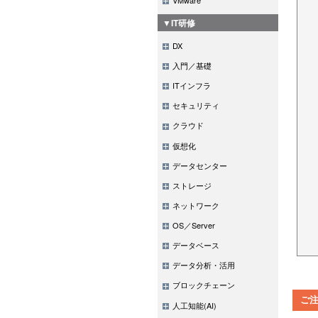
▼IT研修
DX
入門／基礎
ITインフラ
セキュリティ
クラウド
仮想化
データセンター
ストレージ
ネットワーク
OS／Server
データベース
データ分析・活用
ブロックチェーン
ご
人工知能(AI)