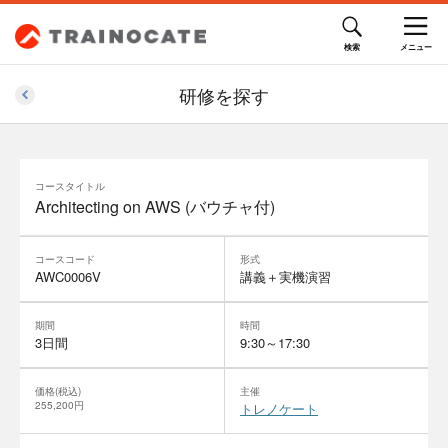
研修を探す
コースタイトル
Architecting on AWS (バウチャ付)
コースコード
形式
AWC0006V
講義＋実機演習
期間
時間
3日間
9:30～17:30
価格(税込)
主催
255,200円
トレノケート