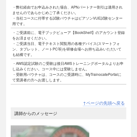
・弊社経由でお申込みされた場合、APNパートナー割引は適用され
ませんのであらかじめご了承ください。
・当社コースに付帯する試験バウチャはピアソンVUE試験センター
用です。
・ご受講前に、電子ブックビューア【BookShelf】のアカウント登録
をお済ませください。
・ご受講当日、電子テキスト閲覧用の各種デバイス(スマートフォ
ン、タブレット、ノートPC等)を研修会場へお持ち込みいただいて
も結構です。
・AWS認定試験のご受験は後日AWSトレーニングポータルよりお申
し込みください。コース中には受験しません。
・受験用バウチャは、コースのご受講時に、MyTrainocatePortalに
て受講者の方へお渡しします。
↑ページの先頭へ戻る
講師からのメッセージ