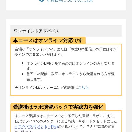
空席状況についてのご注意
ワンポイントアドバイス
本コースはオンライン対応です
会場が「オンラインLive」または「教室Live配信」の日程はオン
ラインでご参加いただけます。
オンラインLive：受講者の方はオンラインのみとなりま
す。
教室Live配信：教室・オンラインから受講される方が混
在します。
★オンラインLiveトレーニングの詳細は
こちら
受講後はラボ演習パックで実践力を強化
本コース受講後は、テーマごとに厳選した演習・ラボに加えて、
仮想オフィスでのメンターによる相談・サポートをセットにした
クラウドラボ メンターPlus
の実践パックで、学んだ知識の定着
ができます。