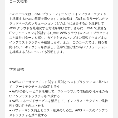
コース概要
このコースでは、AWS プラットフォームで IT インフラストラクチャ
を構築するための基礎を扱います。参加者は、AWS の各サービスがク
ラウドベースのソリューションにどのように適合するかを理解して
AWS クラウドを最適化する方法を学びます。さらに、AWS で最適な
ITソリューションを設計するための AWS クラウドのベストプラクティ
スと設計パターンを探り、ガイド付きのハンズオン演習でさまざまな
インフラストラクチャを構築します。また、このコースでは、初心者
向けのアーキテクチャを作成し、堅牢で適応性の高いソリューション
を構築する方法についても説明します。
学習目標
● AWS のアーキテクチャに関する原則とベストプラクティスに基づい
て、アーキテクチャ上の決定を行う
● AWS の各サービスを活用して、スケーラブルで信頼性や可用性の高
いインフラストラクチャを作成する
● AWS マネージドサービスを活用して、インフラストラクチャで柔軟
性や弾力性を向上させる
● パフォーマンス向上とコスト削減のために、AWS ベースのインフラ
ストラクチャを効率化する