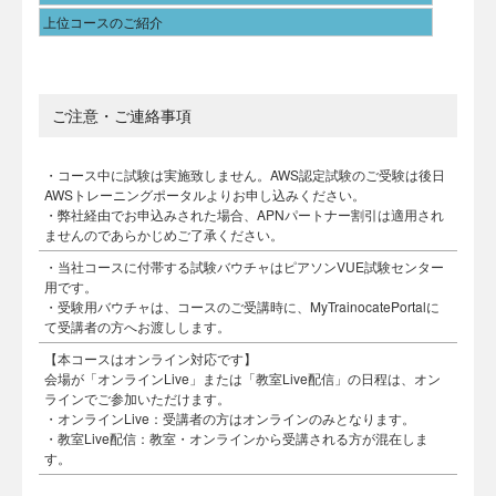
上位コースのご紹介
ご注意・ご連絡事項
・コース中に試験は実施致しません。AWS認定試験のご受験は後日
AWSトレーニングポータルよりお申し込みください。
・弊社経由でお申込みされた場合、APNパートナー割引は適用され
ませんのであらかじめご了承ください。
・当社コースに付帯する試験バウチャはピアソンVUE試験センター
用です。
・受験用バウチャは、コースのご受講時に、MyTrainocatePortalに
て受講者の方へお渡しします。
【本コースはオンライン対応です】
会場が「オンラインLive」または「教室Live配信」の日程は、オン
ラインでご参加いただけます。
・オンラインLive：受講者の方はオンラインのみとなります。
・教室Live配信：教室・オンラインから受講される方が混在しま
す。