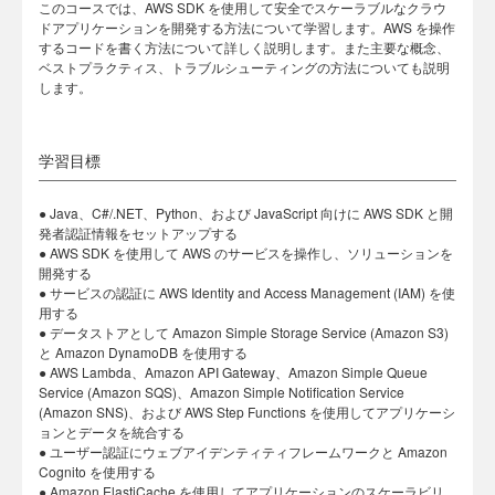
このコースでは、AWS SDK を使用して安全でスケーラブルなクラウ
ドアプリケーションを開発する方法について学習します。AWS を操作
するコードを書く方法について詳しく説明します。また主要な概念、
ベストプラクティス、トラブルシューティングの方法についても説明
します。
学習目標
● Java、C#/.NET、Python、および JavaScript 向けに AWS SDK と開
発者認証情報をセットアップする
● AWS SDK を使用して AWS のサービスを操作し、ソリューションを
開発する
● サービスの認証に AWS Identity and Access Management (IAM) を使
用する
● データストアとして Amazon Simple Storage Service (Amazon S3)
と Amazon DynamoDB を使用する
● AWS Lambda、Amazon API Gateway、Amazon Simple Queue
Service (Amazon SQS)、Amazon Simple Notification Service
(Amazon SNS)、および AWS Step Functions を使用してアプリケーシ
ョンとデータを統合する
● ユーザー認証にウェブアイデンティティフレームワークと Amazon
Cognito を使用する
● Amazon ElastiCache を使用してアプリケーションのスケーラビリ